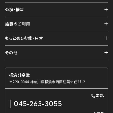
トップ
公演・催事
施設概要
トップ
横浜能楽堂が取り組んだ事業
施設のご利用
スケジュール
能舞台の歴史と特徴
トップ
アーカイブ
様々なお客様に向けて
もっと楽しむ能・狂言
本舞台
本舞台座席
トップ
第二舞台
その他
交通アクセス
能・狂言とは
研修室
YouTubeのご案内
お知らせ
能・狂言の歴史
楽屋
ショップのご案内
コラム
能舞台と演じ手
横浜能楽堂
ご利用の流れ
使用する道具
〒220-0044 神奈川県横浜市西区紅葉ケ丘27-2
OTABISHO
利用料金表
能・狂言の曲目説明
撮影について
まいらん
電話
はじめての鑑賞ガイド
パーティ等のご利用
チケット購入方法
045-263-3055
日本の古典芸能
LINE友達会員登録