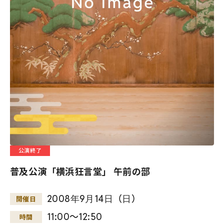
公演終了
普及公演「横浜狂言堂」 午前の部
2008
年
9
月
14
日
（
日
）
開催日
11:00～12:50
時間