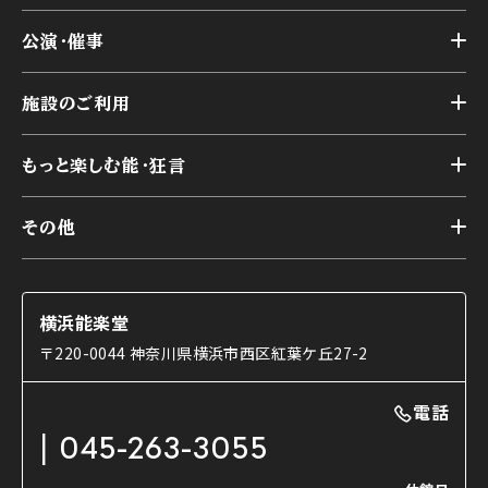
トップ
公演・催事
施設概要
トップ
横浜能楽堂が取り組んだ事業
施設のご利用
スケジュール
能舞台の歴史と特徴
トップ
アーカイブ
様々なお客様に向けて
もっと楽しむ能・狂言
本舞台
本舞台座席
トップ
第二舞台
その他
交通アクセス
能・狂言とは
研修室
YouTubeのご案内
お知らせ
能・狂言の歴史
楽屋
ショップのご案内
コラム
能舞台と演じ手
横浜能楽堂
ご利用の流れ
使用する道具
〒220-0044 神奈川県横浜市西区紅葉ケ丘27-2
OTABISHO
利用料金表
能・狂言の曲目説明
撮影について
まいらん
電話
はじめての鑑賞ガイド
パーティ等のご利用
チケット購入方法
045-263-3055
日本の古典芸能
LINE友達会員登録