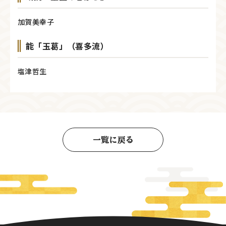
加賀美幸子
能「玉葛」（喜多流）
塩津哲生
一覧に戻る