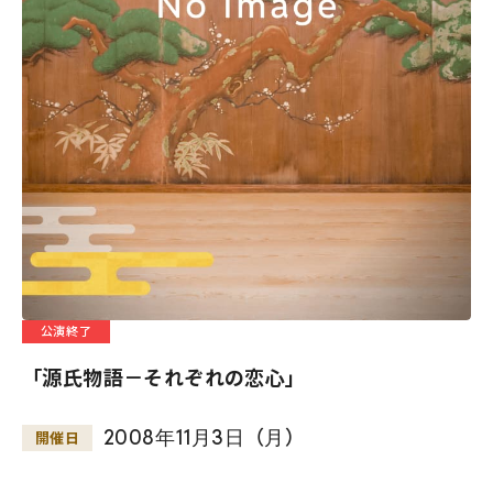
公演終了
「源氏物語－それぞれの恋心」
2008
年
11
月
3
日
（
月
）
開催日