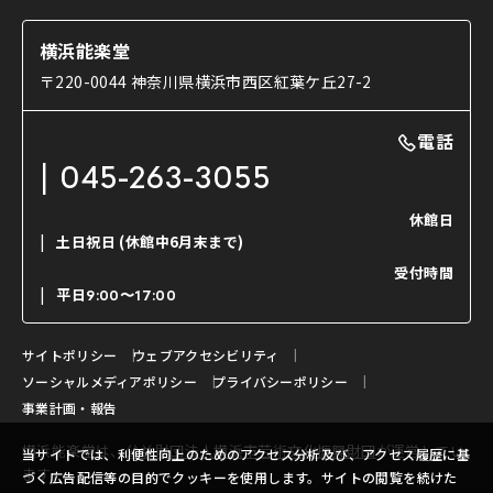
お知らせ
能・狂言の歴史
楽屋
ショップのご案内
コラム
能舞台と演じ手
横浜能楽堂
ご利用の流れ
使用する道具
〒220-0044 神奈川県横浜市西区紅葉ケ丘27-2
OTABISHO
利用料金表
能・狂言の曲目説明
撮影について
まいらん
電話
はじめての鑑賞ガイド
パーティ等のご利用
チケット購入方法
045-263-3055
日本の古典芸能
LINE友達会員登録
休館日
土日祝日
(休館中6月末まで)
ご寄附について
受付時間
よくいただくご質問
平日
9:00〜17:00
お問い合わせ
サイトポリシー
ウェブアクセシビリティ
ソーシャルメディアポリシー
プライバシーポリシー
事業計画・報告
横浜能楽堂は、
公益財団法人横浜市芸術文化振興財団
が運営してい
当サイトでは、利便性向上のためのアクセス分析及び、アクセス履歴に基
ます。
づく広告配信等の目的でクッキーを使用します。サイトの閲覧を続けた