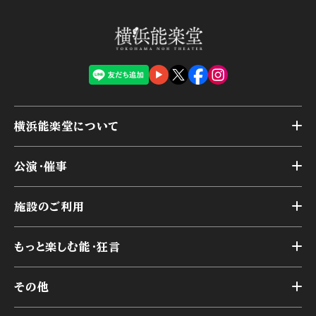
横浜能楽堂について
トップ
公演・催事
施設概要
トップ
横浜能楽堂が取り組んだ事業
施設のご利用
スケジュール
能舞台の歴史と特徴
トップ
アーカイブ
様々なお客様に向けて
もっと楽しむ能・狂言
本舞台
本舞台座席
トップ
第二舞台
その他
交通アクセス
能・狂言とは
研修室
YouTubeのご案内