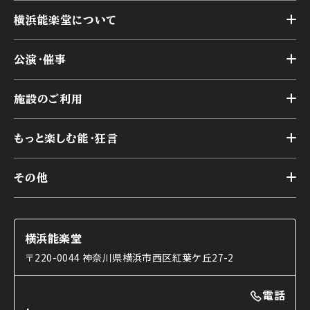
横浜能楽堂について
トップ
公演・催事
施設概要
トップ
横浜能楽堂が取り組んだ事業
施設のご利用
スケジュール
能舞台の歴史と特徴
トップ
アーカイブ
様々なお客様に向けて
もっと楽しむ能・狂言
本舞台
本舞台座席
トップ
第二舞台
その他
交通アクセス
能・狂言とは
研修室
YouTubeのご案内
お知らせ
能・狂言の歴史
楽屋
ショップのご案内
コラム
能舞台と演じ手
横浜能楽堂
ご利用の流れ
使用する道具
〒220-0044 神奈川県横浜市西区紅葉ケ丘27-2
OTABISHO
利用料金表
能・狂言の曲目説明
撮影について
まいらん
電話
はじめての鑑賞ガイド
パーティ等のご利用