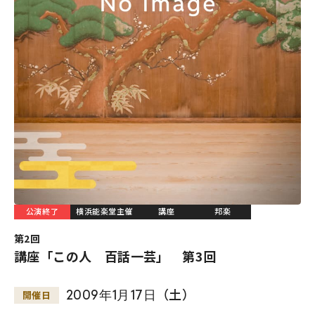
公演終了
横浜能楽堂主催
講座
邦楽
第2回
講座「この人 百話一芸」 第3回
2009
年
1
月
17
日
（土）
開催日