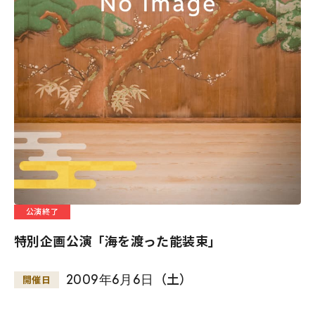
公演終了
特別企画公演「海を渡った能装束」
2009
年
6
月
6
日
（土）
開催日