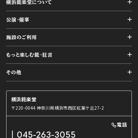
横浜能楽堂について
トップ
公演・催事
施設概要
トップ
横浜能楽堂が取り組んだ事業
施設のご利用
スケジュール
能舞台の歴史と特徴
トップ
アーカイブ
様々なお客様に向けて
もっと楽しむ能・狂言
本舞台
本舞台座席
トップ
第二舞台
その他
交通アクセス
能・狂言とは
研修室
YouTubeのご案内
お知らせ
能・狂言の歴史
楽屋
ショップのご案内
コラム
能舞台と演じ手
横浜能楽堂
ご利用の流れ
使用する道具
〒220-0044 神奈川県横浜市西区紅葉ケ丘27-2
OTABISHO
利用料金表
能・狂言の曲目説明
撮影について
まいらん
電話
はじめての鑑賞ガイド
パーティ等のご利用
チケット購入方法
045-263-3055
日本の古典芸能