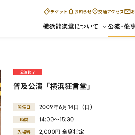
チケット
お知らせ
交通アクセス
お
横浜能楽堂について
公演・催
公演終了
普及公演「横浜狂言堂」
2009
年
6
月
14
日
（
日
）
開催日
14:00～15:30
時間
2,000円 全席指定
入場料