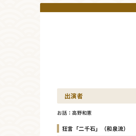
出演者
お話：高野和憲
狂言「二千石」（和泉流）