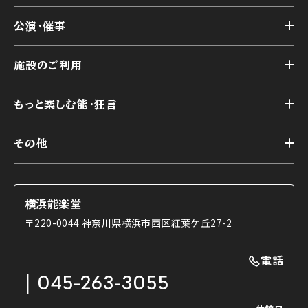
トップ
公演・催事
施設概要
トップ
横浜能楽堂が取り組んだ事業
施設のご利用
スケジュール
能舞台の歴史と特徴
トップ
アーカイブ
様々なお客様に向けて
もっと楽しむ能・狂言
本舞台
本舞台座席
トップ
第二舞台
その他
交通アクセス
能・狂言とは
研修室
YouTubeのご案内
お知らせ
能・狂言の歴史
楽屋
ショップのご案内
コラム
能舞台と演じ手
横浜能楽堂
ご利用の流れ
使用する道具
〒220-0044 神奈川県横浜市西区紅葉ケ丘27-2
OTABISHO
利用料金表
能・狂言の曲目説明
撮影について
まいらん
電話
はじめての鑑賞ガイド
パーティ等のご利用
チケット購入方法
045-263-3055
日本の古典芸能
LINE友達会員登録