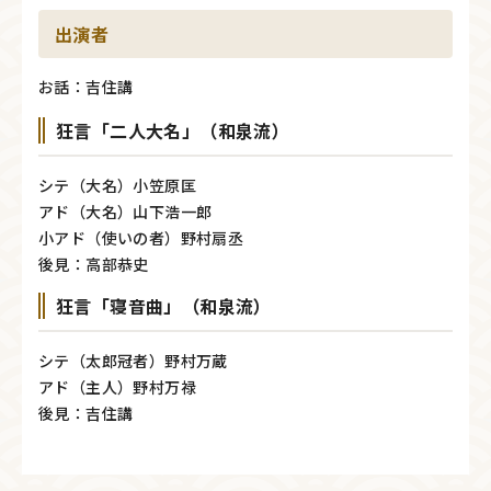
出演者
お話：吉住講
狂言「二人大名」（和泉流）
シテ（大名）小笠原匡
アド（大名）山下浩一郎
小アド（使いの者）野村扇丞
後見：高部恭史
狂言「寝音曲」（和泉流）
シテ（太郎冠者）野村万蔵
アド（主人）野村万禄
後見：吉住講