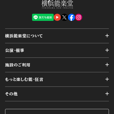
横浜能楽堂について
トップ
公演・催事
施設概要
トップ
横浜能楽堂が取り組んだ事業
施設のご利用
スケジュール
能舞台の歴史と特徴
トップ
アーカイブ
様々なお客様に向けて
もっと楽しむ能・狂言
本舞台
本舞台座席
トップ
第二舞台
その他
交通アクセス
能・狂言とは
研修室
YouTubeのご案内
お知らせ
能・狂言の歴史
楽屋
ショップのご案内
コラム