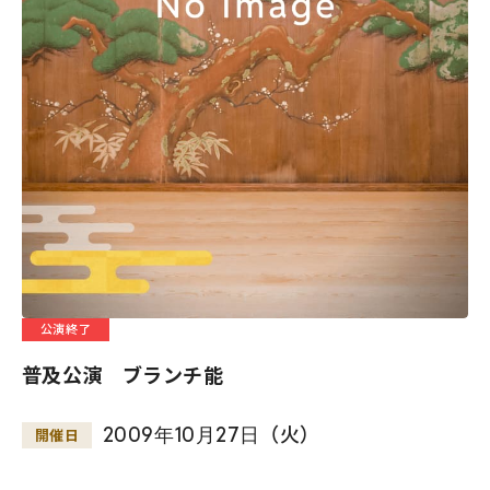
公演終了
普及公演 ブランチ能
2009
年
10
月
27
日
（火）
開催日