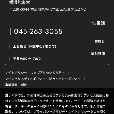
能舞台と演じ手
横浜能楽堂
ご利用の流れ
使用する道具
〒220-0044 神奈川県横浜市西区紅葉ケ丘27-2
OTABISHO
利用料金表
能・狂言の曲目説明
撮影について
まいらん
電話
はじめての鑑賞ガイド
パーティ等のご利用
チケット購入方法
045-263-3055
日本の古典芸能
LINE友達会員登録
休館日
土日祝日
(休館中6月末まで)
ご寄附について
受付時間
よくいただくご質問
平日
9:00〜17:00
お問い合わせ
サイトポリシー
ウェブアクセシビリティ
ソーシャルメディアポリシー
プライバシーポリシー
事業計画・報告
横浜能楽堂は、
公益財団法人横浜市芸術文化振興財団
が運営してい
当サイトでは、利便性向上のためのアクセス分析及び、アクセス履歴に基
ます。
づく広告配信等の目的でクッキーを使用します。サイトの閲覧を続けた
場合、クッキーの使用に同意いただいたものとみなします。個人情報の
©横浜能楽堂
取扱いについては、
プライバシーポリシー
・
サイトポリシー
をご参照く