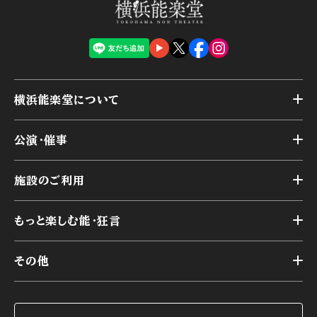
横浜能楽堂について
トップ
公演・催事
施設概要
トップ
横浜能楽堂が取り組んだ事業
施設のご利用
スケジュール
能舞台の歴史と特徴
トップ
アーカイブ
様々なお客様に向けて
もっと楽しむ能・狂言
本舞台
本舞台座席
トップ
第二舞台
その他
交通アクセス
能・狂言とは
研修室
YouTubeのご案内
お知らせ
能・狂言の歴史
楽屋
ショップのご案内
コラム