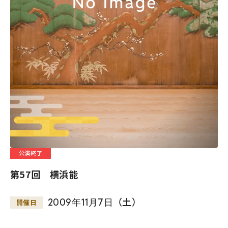
公演終了
第57回 横浜能
2009
年
11
月
7
日
（土）
開催日