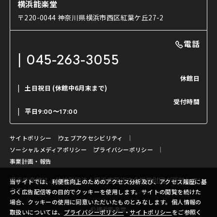
能舞台と演じ手
横浜能楽堂
ご利用の流れ
使用する道具
〒220-0044 神奈川県横浜市西区紅葉ケ丘27-2
OTABISHO
利用料金表
能・狂言の曲目説明
撮影について
まいらん
電話
はじめての鑑賞ガイド
パーティ等のご利用
チケット購入方法
045-263-3055
日本の古典芸能
LINE友達会員登録
休館日
土日祝日
(休館中6月末まで)
ご寄附について
受付時間
よくいただくご質問
平日
9:00〜17:00
お問い合わせ
サイトポリシー
ウェブアクセシビリティ
ソーシャルメディアポリシー
プライバシーポリシー
事業計画・報告
横浜能楽堂は、
公益財団法人横浜市芸術文化振興財団
が運営してい
当サイトでは、利便性向上のためのアクセス分析及び、アクセス履歴に基
ます。
づく広告配信等の目的でクッキーを使用します。サイトの閲覧を続けた
場合、クッキーの使用に同意いただいたものとみなします。個人情報の
©横浜能楽堂
取扱いについては、
プライバシーポリシー
・
サイトポリシー
をご参照く