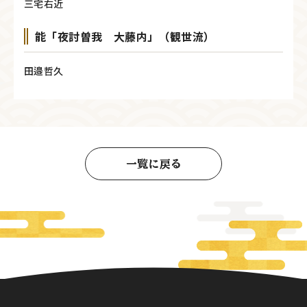
三宅右近
能「夜討曽我 大藤内」（観世流）
田邉哲久
一覧に戻る