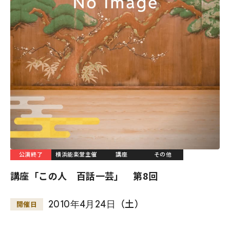
公演終了
横浜能楽堂主催
講座
その他
講座「この人 百話一芸」 第8回
2010
年
4
月
24
日
（土）
開催日