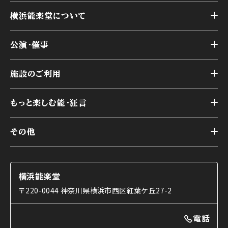
横浜能楽堂について
トップ
公演・催事
施設概要
トップ
横浜能楽堂が取り組んだ事業
施設のご利用
スケジュール
能舞台の歴史と特徴
トップ
アーカイブ
様々なお客様に向けて
もっと楽しむ能・狂言
本舞台
本舞台座席
トップ
第二舞台
その他
交通アクセス
能・狂言とは
研修室
YouTubeのご案内
お知らせ
能・狂言の歴史
楽屋
ショップのご案内
コラム
能舞台と演じ手
横浜能楽堂
ご利用の流れ
使用する道具
〒220-0044 神奈川県横浜市西区紅葉ケ丘27-2
OTABISHO
利用料金表
能・狂言の曲目説明
撮影について
まいらん
電話
はじめての鑑賞ガイド
パーティ等のご利用