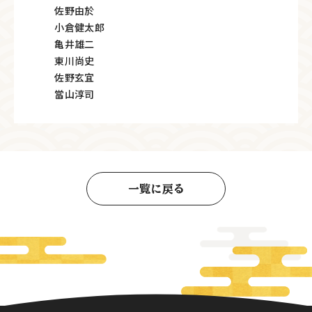
佐野由於
小倉健太郎
亀井雄二
東川尚史
佐野玄宜
當山淳司
一覧に戻る