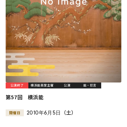
公演終了
横浜能楽堂主催
公演
能・狂言
第57回 横浜能
2010
年
6
月
5
日
（土）
開催日