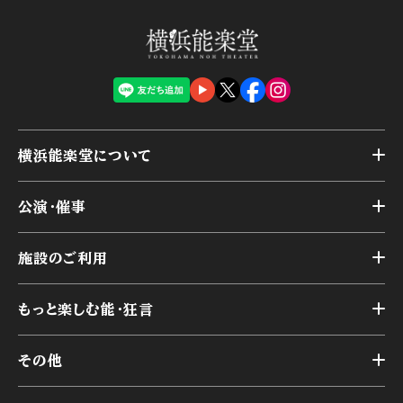
横浜能楽堂について
トップ
公演・催事
施設概要
トップ
横浜能楽堂が取り組んだ事業
施設のご利用
スケジュール
能舞台の歴史と特徴
トップ
アーカイブ
様々なお客様に向けて
もっと楽しむ能・狂言
本舞台
本舞台座席
トップ
第二舞台
その他
交通アクセス
能・狂言とは
研修室
YouTubeのご案内
お知らせ