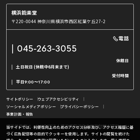
能・狂言の歴史
楽屋
ショップのご案内
コラム
能舞台と演じ手
横浜能楽堂
ご利用の流れ
使用する道具
〒220-0044 神奈川県横浜市西区紅葉ケ丘27-2
OTABISHO
利用料金表
能・狂言の曲目説明
撮影について
まいらん
電話
はじめての鑑賞ガイド
パーティ等のご利用
チケット購入方法
045-263-3055
日本の古典芸能
LINE友達会員登録
休館日
土日祝日
(休館中6月末まで)
ご寄附について
受付時間
よくいただくご質問
平日
9:00〜17:00
お問い合わせ
サイトポリシー
ウェブアクセシビリティ
ソーシャルメディアポリシー
プライバシーポリシー
事業計画・報告
横浜能楽堂は、
公益財団法人横浜市芸術文化振興財団
が運営してい
当サイトでは、利便性向上のためのアクセス分析及び、アクセス履歴に基
ます。
づく広告配信等の目的でクッキーを使用します。サイトの閲覧を続けた