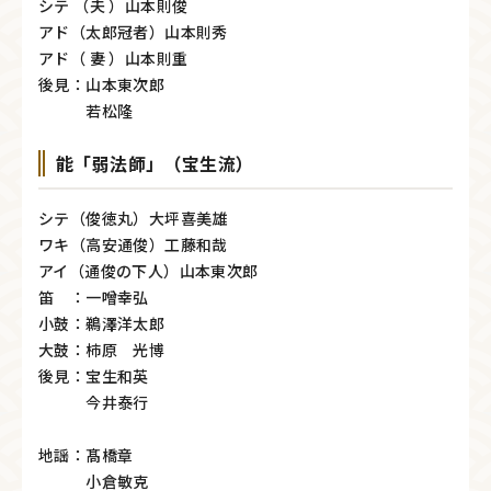
シテ （夫 ）山本則俊
アド（太郎冠者）山本則秀
アド（ 妻 ）山本則重
後見：山本東次郎
若松隆
能「弱法師」（宝生流）
シテ（俊徳丸）大坪喜美雄
ワキ（高安通俊）工藤和哉
アイ（通俊の下人）山本東次郎
笛 ：一噌幸弘
小鼓：鵜澤洋太郎
大鼓：柿原 光博
後見：宝生和英
今井泰行
地謡：髙橋章
小倉敏克