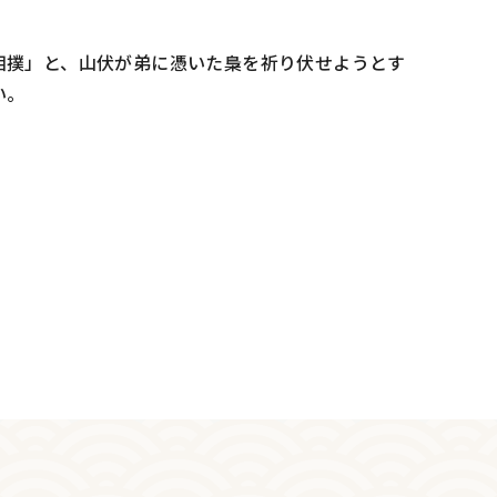
相撲」と、山伏が弟に憑いた梟を祈り伏せようとす
い。