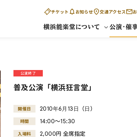
チケット
お知らせ
交通アクセス
お
横浜能楽堂について
公演・催
公演終了
普及公演「横浜狂言堂」
2010
年
6
月
13
日
（
日
）
開催日
14:00～15:30
時間
2,000円 全席指定
入場料