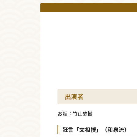
出演者
お話：竹山悠樹
狂言「文相撲」（和泉流）