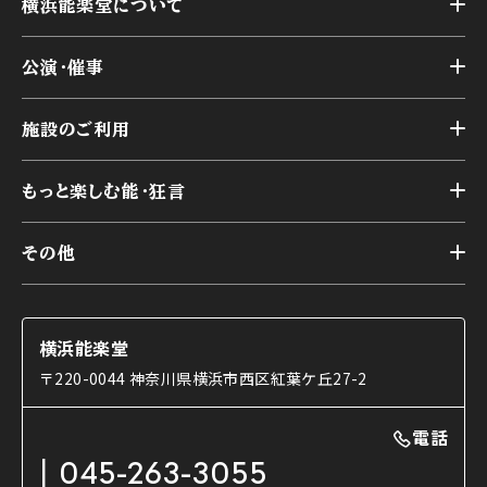
横浜能楽堂について
トップ
公演・催事
施設概要
トップ
横浜能楽堂が取り組んだ事業
施設のご利用
スケジュール
能舞台の歴史と特徴
トップ
アーカイブ
様々なお客様に向けて
もっと楽しむ能・狂言
本舞台
本舞台座席
トップ
第二舞台
その他
交通アクセス
能・狂言とは
研修室
YouTubeのご案内
お知らせ
能・狂言の歴史
楽屋
ショップのご案内
コラム
能舞台と演じ手
横浜能楽堂
ご利用の流れ
使用する道具
〒220-0044 神奈川県横浜市西区紅葉ケ丘27-2
OTABISHO
利用料金表
能・狂言の曲目説明
撮影について
まいらん
電話
はじめての鑑賞ガイド
パーティ等のご利用
チケット購入方法
045-263-3055
日本の古典芸能