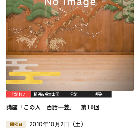
公演終了
横浜能楽堂主催
公演
邦楽
講座「この人 百話一芸」 第10回
2010
年
10
月
2
日
（土）
開催日