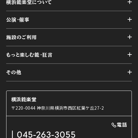
横浜能楽堂について
トップ
公演・催事
施設概要
トップ
横浜能楽堂が取り組んだ事業
施設のご利用
スケジュール
能舞台の歴史と特徴
トップ
アーカイブ
様々なお客様に向けて
もっと楽しむ能・狂言
本舞台
本舞台座席
トップ
第二舞台
その他
交通アクセス
能・狂言とは
研修室
YouTubeのご案内
お知らせ
能・狂言の歴史
楽屋
ショップのご案内
コラム
能舞台と演じ手
横浜能楽堂
ご利用の流れ
使用する道具
〒220-0044 神奈川県横浜市西区紅葉ケ丘27-2
OTABISHO
利用料金表
能・狂言の曲目説明
撮影について
まいらん
電話
はじめての鑑賞ガイド
パーティ等のご利用
チケット購入方法
045-263-3055
日本の古典芸能