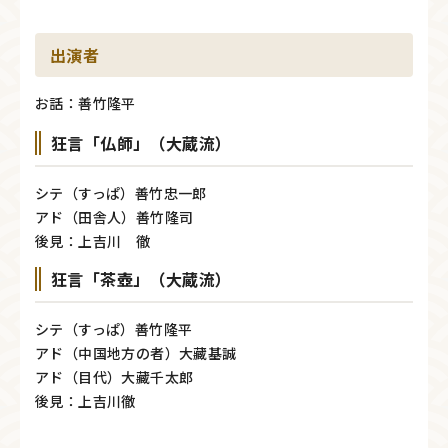
出演者
お話：善竹隆平
狂言「仏師」（大蔵流）
シテ（すっぱ）善竹忠一郎
アド（田舎人）善竹隆司
後見：上吉川 徹
狂言「茶壺」（大蔵流）
シテ（すっぱ）善竹隆平
アド（中国地方の者）大藏基誠
アド（目代）大藏千太郎
後見：上吉川徹