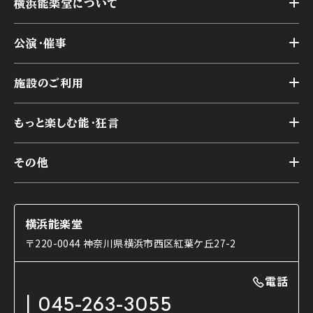
横浜能楽堂について
トップ
公演・催事
施設概要
トップ
横浜能楽堂が取り組んだ事業
施設のご利用
スケジュール
能舞台の歴史と特徴
トップ
アーカイブ
様々なお客様に向けて
もっと楽しむ能・狂言
本舞台
本舞台座席
トップ
第二舞台
その他
交通アクセス
能・狂言とは
研修室
YouTubeのご案内
お知らせ
能・狂言の歴史
楽屋
ショップのご案内
コラム
能舞台と演じ手
横浜能楽堂
ご利用の流れ
使用する道具
〒220-0044 神奈川県横浜市西区紅葉ケ丘27-2
OTABISHO
利用料金表
能・狂言の曲目説明
撮影について
まいらん
電話
はじめての鑑賞ガイド
パーティ等のご利用
チケット購入方法
045-263-3055
日本の古典芸能