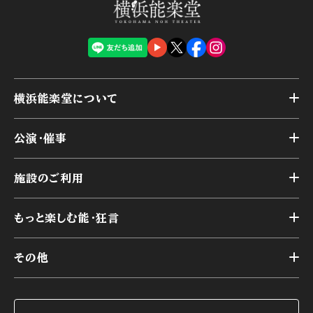
横浜能楽堂について
トップ
公演・催事
施設概要
トップ
横浜能楽堂が取り組んだ事業
施設のご利用
スケジュール
能舞台の歴史と特徴
トップ
アーカイブ
様々なお客様に向けて
もっと楽しむ能・狂言
本舞台
本舞台座席
トップ
第二舞台
その他
交通アクセス
能・狂言とは
研修室
YouTubeのご案内
お知らせ
能・狂言の歴史
楽屋
ショップのご案内
コラム