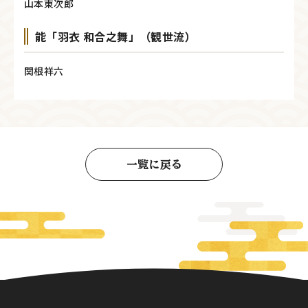
山本東次郎
能「羽衣 和合之舞」（観世流）
関根祥六
一覧に戻る