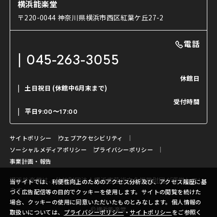
能舞台と演じ手
横浜能楽堂
ご利用の流れ
使用する道具
〒220-0044 神奈川県横浜市西区紅葉ケ丘27-2
OTABISHO
利用料金表
能・狂言の曲目説明
撮影について
まいらん
電話
はじめての鑑賞ガイド
パーティ等のご利用
チケット購入方法
045-263-3055
日本の古典芸能
LINE友達会員登録
休館日
土日祝日
(休館中6月末まで)
ご寄附について
受付時間
よくいただくご質問
平日
9:00〜17:00
お問い合わせ
サイトポリシー
ウェブアクセシビリティ
ソーシャルメディアポリシー
プライバシーポリシー
事業計画・報告
横浜能楽堂は、
公益財団法人横浜市芸術文化振興財団
が運営してい
当サイトでは、利便性向上のためのアクセス分析及び、アクセス履歴に基
ます。
づく広告配信等の目的でクッキーを使用します。サイトの閲覧を続けた
場合、クッキーの使用に同意いただいたものとみなします。個人情報の
©横浜能楽堂
取扱いについては、
プライバシーポリシー
・
サイトポリシー
をご参照く