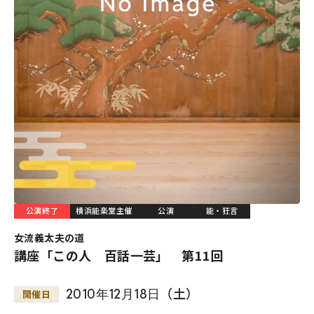
公演終了
横浜能楽堂主催
公演
能・狂言
女流義太夫の道
講座「この人 百話一芸」 第11回
2010
年
12
月
18
日
（土）
開催日