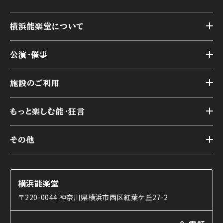
横浜能楽堂について
トップ
公演・催事
施設概要
トップ
横浜能楽堂が取り組んだ事業
施設のご利用
スケジュール
能舞台の歴史と特徴
トップ
アーカイブ
様々なお客様に向けて
もっと楽しむ能・狂言
本舞台
本舞台座席
トップ
第二舞台
その他
交通アクセス
能・狂言とは
研修室
YouTubeのご案内
お知らせ
能・狂言の歴史
楽屋
ショップのご案内
コラム
能舞台と演じ手
横浜能楽堂
ご利用の流れ
使用する道具
〒220-0044 神奈川県横浜市西区紅葉ケ丘27-2
OTABISHO
利用料金表
能・狂言の曲目説明
撮影について
まいらん