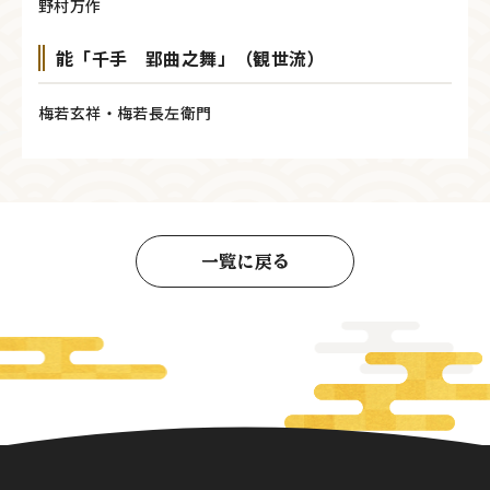
野村万作
能「千手 郢曲之舞」（観世流）
梅若玄祥・梅若長左衛門
一覧に戻る