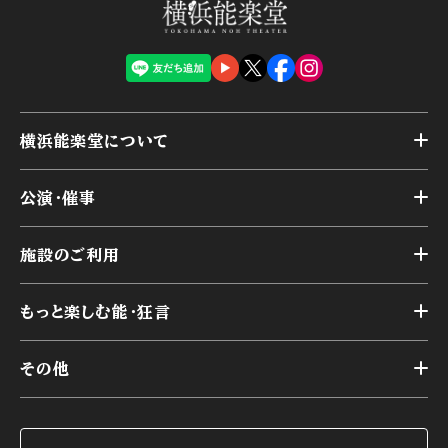
横浜能楽堂について
トップ
公演・催事
施設概要
トップ
横浜能楽堂が取り組んだ事業
施設のご利用
スケジュール
能舞台の歴史と特徴
トップ
アーカイブ
様々なお客様に向けて
もっと楽しむ能・狂言
本舞台
本舞台座席
トップ
第二舞台
その他
交通アクセス
能・狂言とは
研修室
YouTubeのご案内
お知らせ
能・狂言の歴史
楽屋
ショップのご案内
コラム