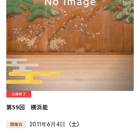
公演終了
第59回 横浜能
2011
年
6
月
4
日
（土）
開催日