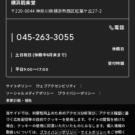
能舞台と演じ手
横浜能楽堂
ご利用の流れ
使用する道具
〒220-0044 神奈川県横浜市西区紅葉ケ丘27-2
OTABISHO
利用料金表
能・狂言の曲目説明
撮影について
まいらん
電話
はじめての鑑賞ガイド
パーティ等のご利用
チケット購入方法
045-263-3055
日本の古典芸能
LINE友達会員登録
休館日
土日祝日
(休館中6月末まで)
ご寄附について
受付時間
よくいただくご質問
平日
9:00〜17:00
お問い合わせ
サイトポリシー
ウェブアクセシビリティ
ソーシャルメディアポリシー
プライバシーポリシー
事業計画・報告
横浜能楽堂は、
公益財団法人横浜市芸術文化振興財団
が運営してい
当サイトでは、利便性向上のためのアクセス分析及び、アクセス履歴に基
ます。
づく広告配信等の目的でクッキーを使用します。サイトの閲覧を続けた
場合、クッキーの使用に同意いただいたものとみなします。個人情報の
©横浜能楽堂
取扱いについては、
プライバシーポリシー
・
サイトポリシー
をご参照く