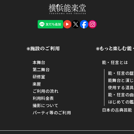
施設のご利用
もっと楽しむ能
本舞台
能・狂言とは
第二舞台
能・狂言の歴
研修室
能舞台と演じ
楽屋
使用する道具
ご利用の流れ
能・狂言の曲
利用料金表
はじめての鑑
撮影について
日本の古典芸能
パーティ等のご利用