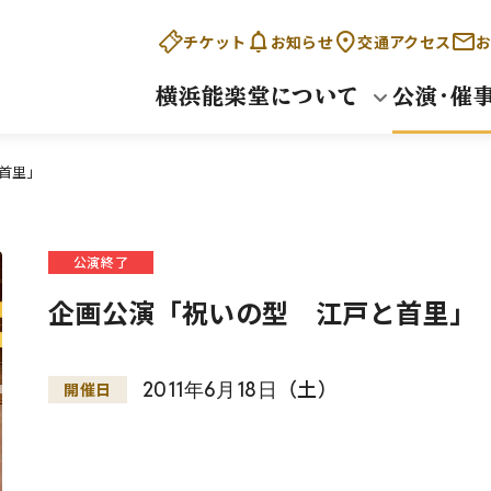
チケット
お知らせ
交通アクセス
お
横浜能楽堂について
公演・催
首里」
公演終了
企画公演「祝いの型 江戸と首里」
2011
年
6
月
18
日
（土）
開催日