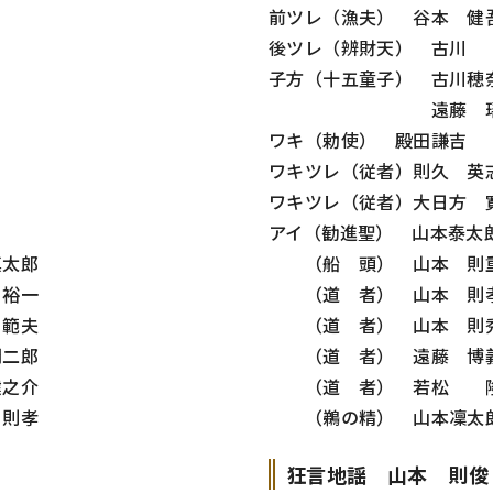
前ツレ（漁夫） 谷本 健
後ツレ（辨財天） 古川
子方（十五童子） 古川穂
遠藤 瑶
ワキ（勅使） 殿田謙吉
ワキツレ（従者）則久 英
ワキツレ（従者）大日方 
アイ（勧進聖） 山本泰太
太郎
（船 頭） 山本 則
裕一
（道 者） 山本 則
範夫
（道 者） 山本 則
二郎
（道 者） 遠藤 博
之介
（道 者） 若松 
則孝
（鵜の精） 山本凜太
狂言地謡 山本 則俊