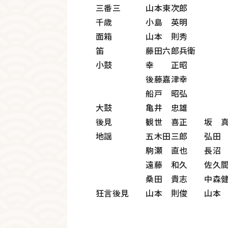
三番三 山本東次郎
千歳 小島 英明
面箱 山本 則秀
笛 藤田六郎兵衛
小鼓 幸 正昭
後藤嘉津幸
船戸 昭弘
大鼓 亀井 忠雄
後見 観世 喜正 坂 真
地謡 五木田三郎 弘田 
駒瀬 直也 長沼 
遠藤 和久 佐久間
桑田 貴志 中森健
狂言後見 山本 則俊 山本 