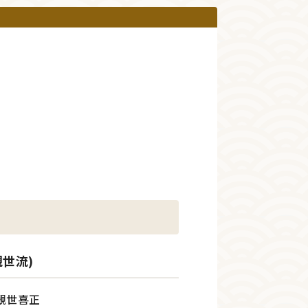
世流)
観世喜正