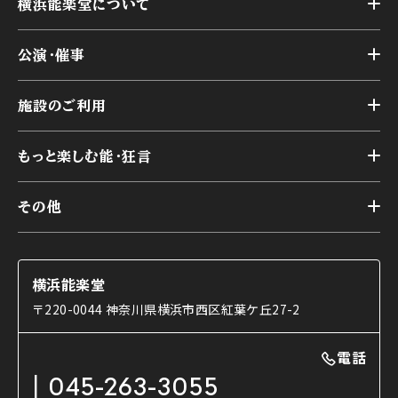
横浜能楽堂について
トップ
公演・催事
施設概要
トップ
横浜能楽堂が取り組んだ事業
施設のご利用
スケジュール
能舞台の歴史と特徴
トップ
アーカイブ
様々なお客様に向けて
もっと楽しむ能・狂言
本舞台
本舞台座席
トップ
第二舞台
その他
交通アクセス
能・狂言とは
研修室
YouTubeのご案内
お知らせ
能・狂言の歴史
楽屋
ショップのご案内
コラム
能舞台と演じ手
横浜能楽堂
ご利用の流れ
使用する道具
〒220-0044 神奈川県横浜市西区紅葉ケ丘27-2
OTABISHO
利用料金表
能・狂言の曲目説明
撮影について
まいらん
電話
はじめての鑑賞ガイド
パーティ等のご利用
チケット購入方法
045-263-3055
日本の古典芸能