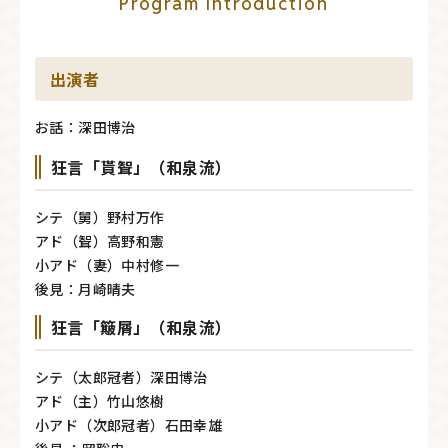
Program Introduction
出演者
お話：深田博治
狂言「貰聟」（和泉流）
シテ（舅）野村万作
アド（聟）高野和憲
小アド（妻）中村修一
後見：月崎晴夫
狂言「簸屑」（和泉流）
シテ（太郎冠者）深田博治
アド（主）竹山悠樹
小アド（次郎冠者）石田幸雄