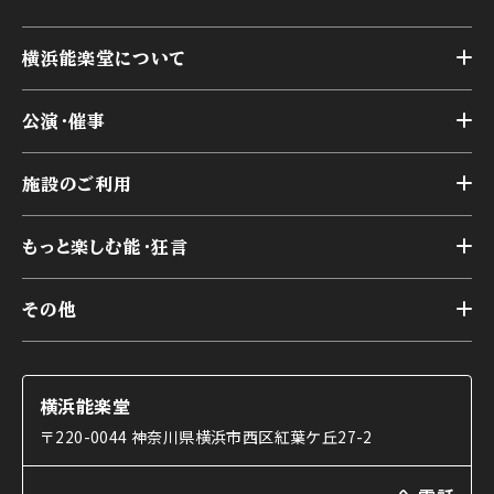
横浜能楽堂について
トップ
公演・催事
施設概要
トップ
横浜能楽堂が取り組んだ事業
施設のご利用
スケジュール
能舞台の歴史と特徴
トップ
アーカイブ
様々なお客様に向けて
もっと楽しむ能・狂言
本舞台
本舞台座席
トップ
第二舞台
その他
交通アクセス
能・狂言とは
研修室
YouTubeのご案内
お知らせ
能・狂言の歴史
楽屋
ショップのご案内
コラム
能舞台と演じ手
横浜能楽堂
ご利用の流れ
使用する道具
〒220-0044 神奈川県横浜市西区紅葉ケ丘27-2
OTABISHO
利用料金表
能・狂言の曲目説明
撮影について
まいらん