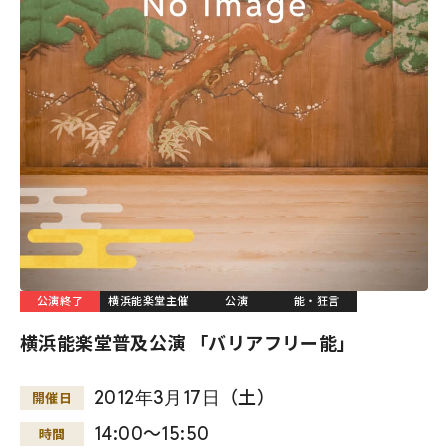
公演終了
横浜能楽堂主催
公演
能・狂言
横浜能楽堂普及公演 「バリアフリー能」
2012
年
3
月
17
日
（土）
開催日
14:00～15:50
時間