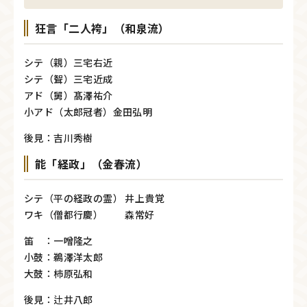
狂言「二人袴」（和泉流）
シテ（親）三宅右近
シテ（聟）三宅近成
アド（舅）髙澤祐介
小アド（太郎冠者）金田弘明
後見：吉川秀樹
能「経政」（金春流）
シテ（平の経政の霊） 井上貴覚
ワキ（僧都行慶） 森常好
笛 ：一噌隆之
小鼓：鵜澤洋太郎
大鼓：柿原弘和
後見：辻井八郎