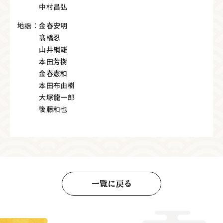
中村昌弘
地謡：金春安明
髙橋忍
山井綱雄
本田芳樹
金春憲和
本田布由樹
大塚龍一郎
後藤和也
一覧に戻る