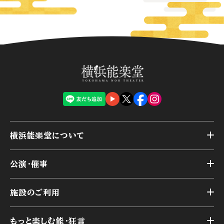
横浜能楽堂について
トップ
公演・催事
施設概要
トップ
横浜能楽堂が取り組んだ事業
施設のご利用
スケジュール
能舞台の歴史と特徴
トップ
アーカイブ
様々なお客様に向けて
もっと楽しむ能・狂言