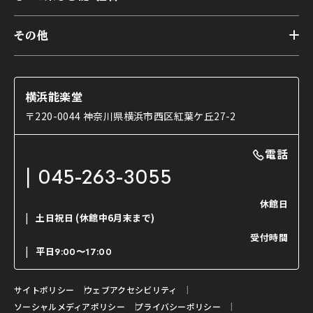
本舞台
本舞台座席
トップ
第二舞台
その他
交通アクセス
能・狂言とは
研修室
YouTubeのご案内
お知らせ
能・狂言の歴史
楽屋
ショップのご案内
コラム
能舞台と演じ手
横浜能楽堂
ご利用の流れ
使用する道具
〒220-0044 神奈川県横浜市西区紅葉ケ丘27-2
OTABISHO
利用料金表
能・狂言の曲目説明
撮影について
まいらん
電話
はじめての鑑賞ガイド
パーティ等のご利用
チケット購入方法
045-263-3055
日本の古典芸能
LINE友達会員登録
休館日
土日祝日
(休館中6月末まで)
ご寄附について
受付時間
よくいただくご質問
平日
9:00〜17:00
お問い合わせ
サイトポリシー
ウェブアクセシビリティ
ソーシャルメディアポリシー
プライバシーポリシー