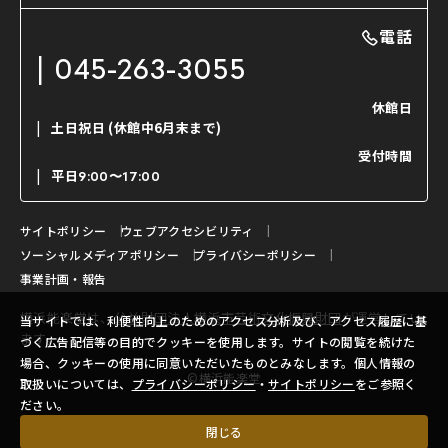
能・狂言の曲目説明
撮影について
まいらん
電話
はじめての鑑賞ガイド
パーティ等のご利用
チケット購入方法
045-263-3055
日本の古典芸能
LINE友達会員登録
休館日
土日祝日
(休館中6月末まで)
ご寄附について
受付時間
よくいただくご質問
平日
9:00〜17:00
お問い合わせ
サイトポリシー
ウェブアクセシビリティ
ソーシャルメディアポリシー
プライバシーポリシー
事業計画・報告
横浜能楽堂は、
公益財団法人横浜市芸術文化振興財団
が運営してい
当サイトでは、利便性向上のためのアクセス分析及び、アクセス履歴に基
ます。
づく広告配信等の目的でクッキーを使用します。サイトの閲覧を続けた
場合、クッキーの使用に同意いただいたものとみなします。個人情報の
©横浜能楽堂
取扱いについては、
プライバシーポリシー
・
サイトポリシー
をご参照く
ださい。
閉じる