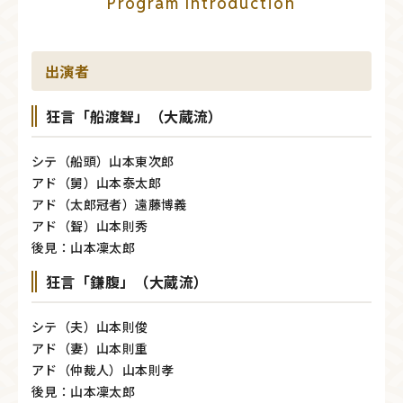
Program Introduction
出演者
狂言「船渡聟」（大蔵流）
シテ（船頭）山本東次郎
アド（舅）山本泰太郎
アド（太郎冠者）遠藤博義
アド（聟）山本則秀
後見：山本凜太郎
狂言「鎌腹」（大蔵流）
シテ（夫）山本則俊
アド（妻）山本則重
アド（仲裁人）山本則孝
後見：山本凜太郎