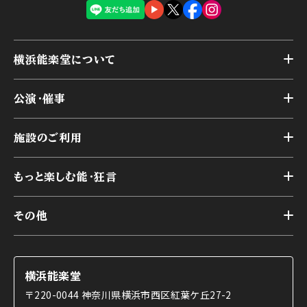
横浜能楽堂について
トップ
公演・催事
施設概要
トップ
横浜能楽堂が取り組んだ事業
施設のご利用
スケジュール
能舞台の歴史と特徴
トップ
アーカイブ
様々なお客様に向けて
もっと楽しむ能・狂言
本舞台
本舞台座席
トップ
第二舞台
その他
交通アクセス
能・狂言とは
研修室
YouTubeのご案内
お知らせ
能・狂言の歴史
楽屋
ショップのご案内
コラム
能舞台と演じ手
横浜能楽堂
ご利用の流れ
使用する道具
〒220-0044 神奈川県横浜市西区紅葉ケ丘27-2
OTABISHO
利用料金表