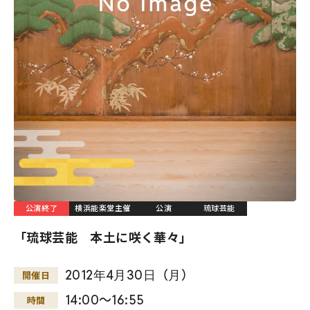
公演終了
横浜能楽堂主催
公演
琉球芸能
「琉球芸能 本土に咲く華々」
2012
年
4
月
30
日
（
月
）
開催日
14:00～16:55
時間