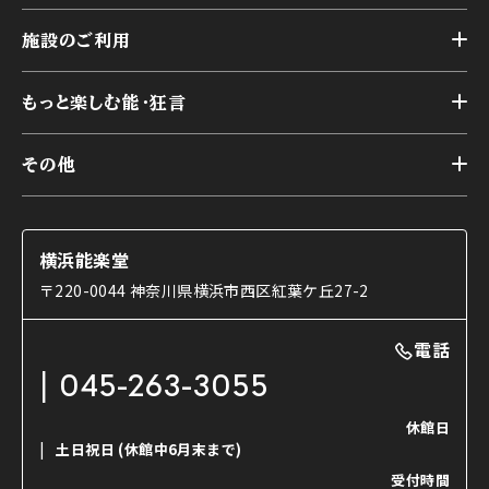
トップ
横浜能楽堂が取り組んだ事業
施設のご利用
スケジュール
能舞台の歴史と特徴
トップ
アーカイブ
様々なお客様に向けて
もっと楽しむ能・狂言
本舞台
本舞台座席
トップ
第二舞台
その他
交通アクセス
能・狂言とは
研修室
YouTubeのご案内
お知らせ
能・狂言の歴史
楽屋
ショップのご案内
コラム
能舞台と演じ手
横浜能楽堂
ご利用の流れ
使用する道具
〒220-0044 神奈川県横浜市西区紅葉ケ丘27-2
OTABISHO
利用料金表
能・狂言の曲目説明
撮影について
まいらん
電話
はじめての鑑賞ガイド
パーティ等のご利用
チケット購入方法
045-263-3055
日本の古典芸能
LINE友達会員登録
休館日
土日祝日
(休館中6月末まで)
ご寄附について
受付時間