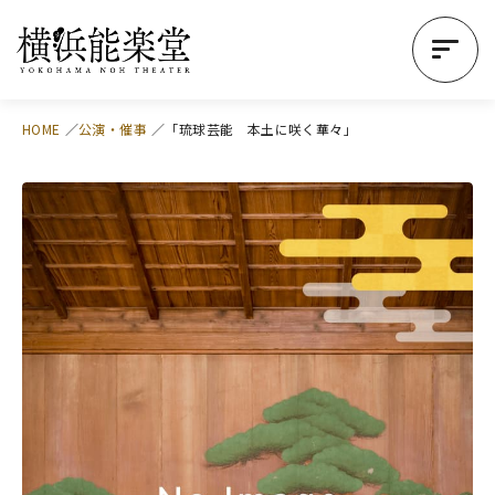
HOME
公演・催事
「琉球芸能 本土に咲く華々」