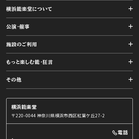
横浜能楽堂について
トップ
公演・催事
施設概要
トップ
横浜能楽堂が取り組んだ事業
施設のご利用
スケジュール
能舞台の歴史と特徴
トップ
アーカイブ
様々なお客様に向けて
もっと楽しむ能・狂言
本舞台
本舞台座席
トップ
第二舞台
その他
交通アクセス
能・狂言とは
研修室
YouTubeのご案内
お知らせ
能・狂言の歴史
楽屋
ショップのご案内
コラム
能舞台と演じ手
横浜能楽堂
ご利用の流れ
使用する道具
〒220-0044 神奈川県横浜市西区紅葉ケ丘27-2
OTABISHO
利用料金表
能・狂言の曲目説明
撮影について
まいらん
電話
はじめての鑑賞ガイド
パーティ等のご利用