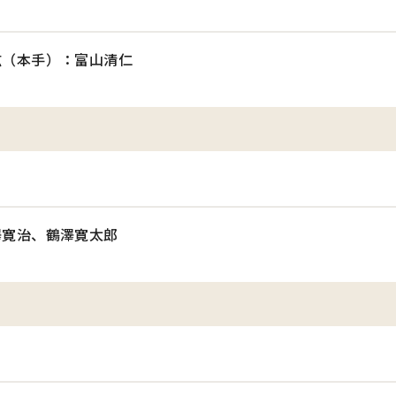
弦（本手）：富山清仁
澤寛治、鶴澤寛太郎