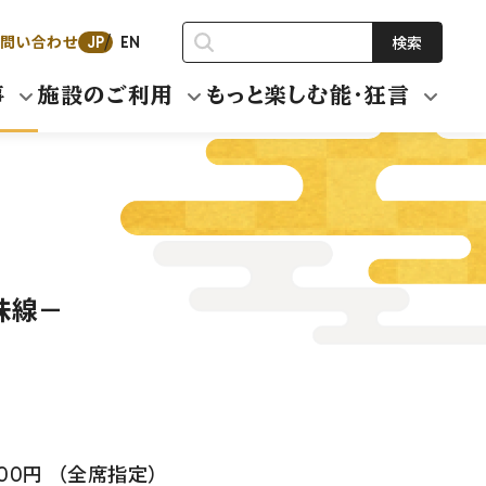
問い合わせ
検索
JP
EN
事
施設のご利用
もっと楽しむ能・狂言
味線－
,000円 （全席指定）