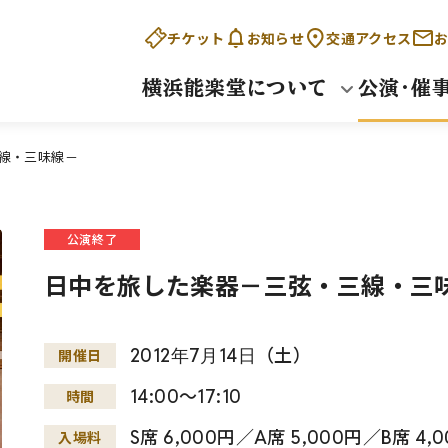
チケット
お知らせ
交通アクセス
お
横浜能楽堂について
公演・催
線・三味線－
公演終了
日中を旅した楽器－三弦・三線・三
2012
年
7
月
14
日
（土）
開催日
14:00～17:10
時間
S席 6,000円／A席 5,000円／B席 4
入場料