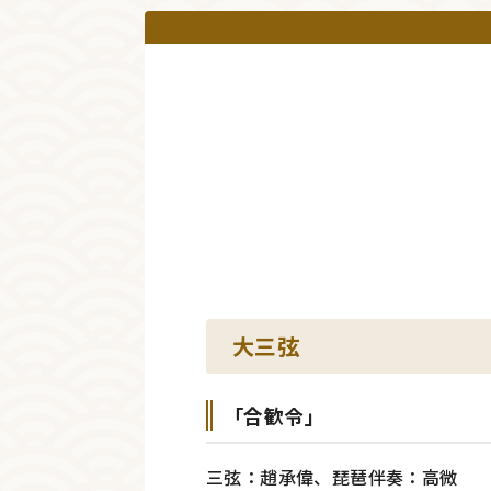
大三弦
「合歓令」
三弦：趙承偉、琵琶伴奏：高微