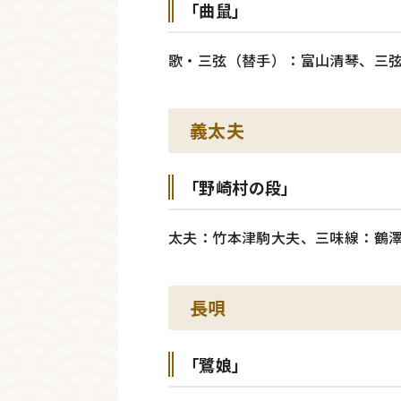
「曲鼠」
歌・三弦（替手）：富山清琴、三
義太夫
「野崎村の段」
太夫：竹本津駒大夫、三味線：鶴
長唄
「鷺娘」