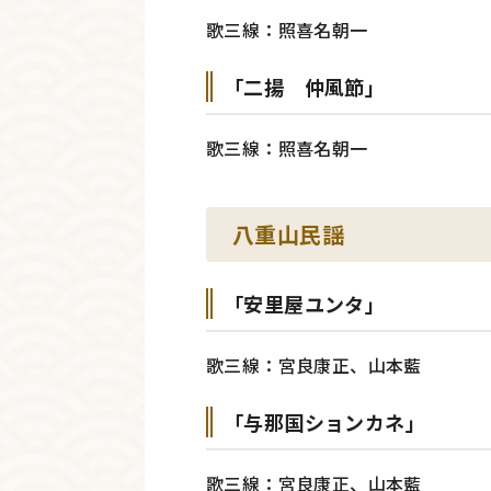
歌三線：照喜名朝一
「二揚 仲風節」
歌三線：照喜名朝一
八重山民謡
「安里屋ユンタ」
歌三線：宮良康正、山本藍
「与那国ションカネ」
歌三線：宮良康正、山本藍