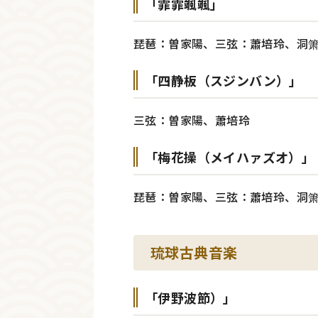
「霏霏颯颯」
琵琶：曽家陽、三弦：蕭培玲、洞
「四静板（スジンバン）」
三弦：曽家陽、蕭培玲
「梅花操（メイハァズオ）」
琵琶：曽家陽、三弦：蕭培玲、洞
琉球古典音楽
「伊野波節）」