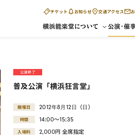
チケット
お知らせ
交通アクセス
お
横浜能楽堂について
公演・催
公演終了
普及公演「横浜狂言堂」
2012
年
8
月
12
日
（
日
）
開催日
14:00～15:35
時間
2,000円 全席指定
入場料