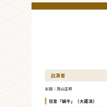
出演者
お話：茂山正邦
狂言「蝸牛」（大蔵流）