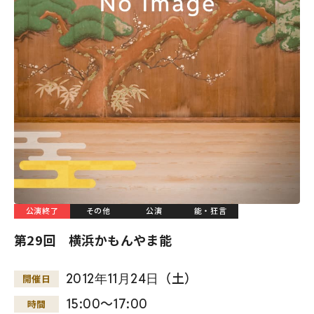
公演終了
その他
公演
能・狂言
第29回 横浜かもんやま能
2012
年
11
月
24
日
（土）
開催日
15:00～17:00
時間