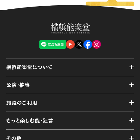
横浜能楽堂について
トップ
公演・催事
施設概要
トップ
横浜能楽堂が取り組んだ事業
施設のご利用
スケジュール
能舞台の歴史と特徴
トップ
アーカイブ
様々なお客様に向けて
もっと楽しむ能・狂言
本舞台
本舞台座席
トップ
第二舞台
その他