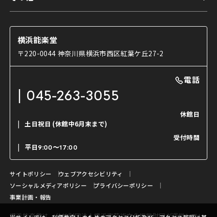
交通アクセス
能・狂言とは
研修室
YouTubeのご案内
お知らせ
能・狂言の歴史
楽屋
ショップのご案内
コラム
能舞台と演じ手
横浜能楽堂
ご利用の流れ
使用する道具
〒220-0044 神奈川県横浜市西区紅葉ケ丘27-2
OTABISHO
利用料金表
能・狂言の曲目説明
撮影について
まいらん
電話
はじめての鑑賞ガイド
パーティ等のご利用
チケット購入方法
045-263-3055
日本の古典芸能
LINE友達会員登録
休館日
土日祝日
(休館中6月末まで)
ご寄附について
受付時間
よくいただくご質問
平日
9:00〜17:00
お問い合わせ
サイトポリシー
ウェブアクセシビリティ
ソーシャルメディアポリシー
プライバシーポリシー
事業計画・報告
横浜能楽堂は、
公益財団法人横浜市芸術文化振興財団
が運営してい