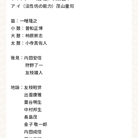
ア イ（法性坊の能力）茂山童司
笛：一噌隆之
小 鼓：曽和正博
大 鼓：柿原崇志
太 鼓：小寺真佐人
後見：内田安信
狩野了一
友枝雄人
地謡：友枝昭世
出雲康雅
粟谷明生
中村邦生
長島茂
金子 敬一郎
内田成信