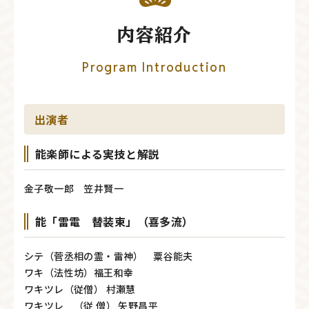
内容紹介
Program Introduction
出演者
能楽師による実技と解説
金子敬一郎 笠井賢一
能「雷電 替装束」（喜多流）
シテ（菅丞相の霊・雷神） 粟谷能夫
ワキ（法性坊）福王和幸
ワキツレ（従僧） 村瀬慧
ワキツレ （従 僧） 矢野昌平