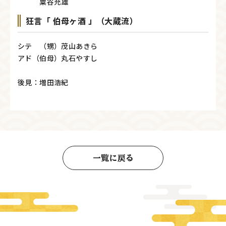
粟谷充雄
狂言「 伯母ヶ酒 」（大蔵流）
シテ （甥）茂山あきら
アド（伯母）丸石やすし
後見：増田浩紀
一覧に戻る