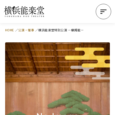
HOME
公演・催事
横浜能楽堂特別公演 －蝋燭能－