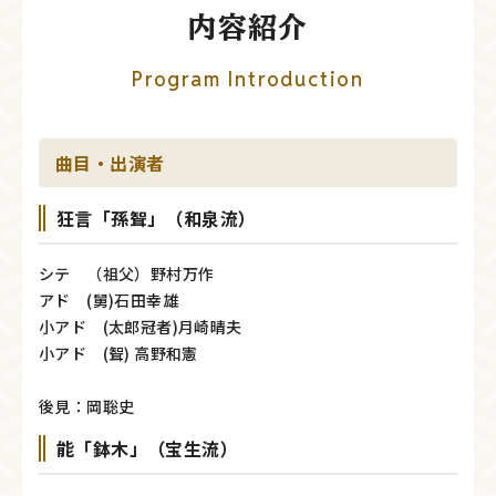
内容紹介
Program Introduction
曲目・出演者
狂言「孫聟」（和泉流）
シテ （祖父）野村万作
アド (舅)石田幸雄
小アド (太郎冠者)月崎晴夫
小アド (聟) 高野和憲
後見：岡聡史
能「鉢木」（宝生流）