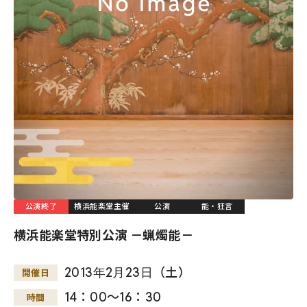
公演終了
横浜能楽堂主催
公演
能・狂言
横浜能楽堂特別公演 －蝋燭能－
2013
年
2
月
23
日
（土）
開催日
14：00～16：30
時間