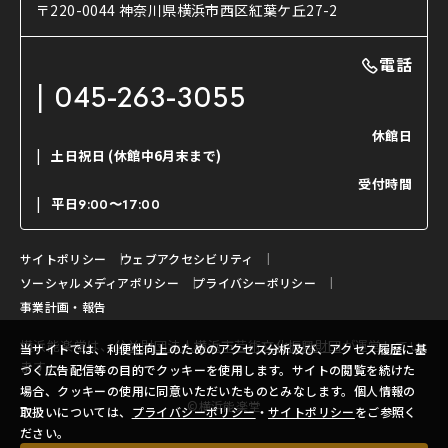
使用する道具
〒220-0044 神奈川県横浜市西区紅葉ケ丘27-2
OTABISHO
利用料金表
能・狂言の曲目説明
撮影について
まいらん
電話
はじめての鑑賞ガイド
パーティ等のご利用
チケット購入方法
045-263-3055
日本の古典芸能
LINE友達会員登録
休館日
土日祝日
(休館中6月末まで)
ご寄附について
受付時間
よくいただくご質問
平日
9:00〜17:00
お問い合わせ
サイトポリシー
ウェブアクセシビリティ
ソーシャルメディアポリシー
プライバシーポリシー
事業計画・報告
横浜能楽堂は、
公益財団法人横浜市芸術文化振興財団
が運営してい
当サイトでは、利便性向上のためのアクセス分析及び、アクセス履歴に基
ます。
づく広告配信等の目的でクッキーを使用します。サイトの閲覧を続けた
場合、クッキーの使用に同意いただいたものとみなします。個人情報の
©横浜能楽堂
取扱いについては、
プライバシーポリシー
・
サイトポリシー
をご参照く
ださい。