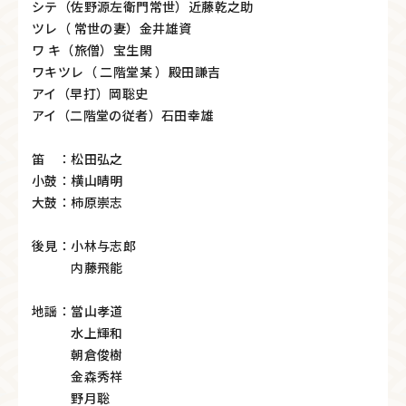
シテ（佐野源左衛門常世）近藤乾之助
ツレ（ 常世の妻）金井雄資
ワ キ（旅僧）宝生閑
ワキツレ（ 二階堂某 ）殿田謙吉
アイ（早打）岡聡史
アイ（二階堂の従者）石田幸雄
笛 ：松田弘之
小鼓：横山晴明
大鼓：柿原崇志
後見：小林与志郎
内藤飛能
地謡：當山孝道
水上輝和
朝倉俊樹
金森秀祥
野月聡