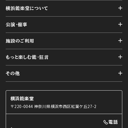
横浜能楽堂について
トップ
公演・催事
施設概要
トップ
横浜能楽堂が取り組んだ事業
施設のご利用
スケジュール
能舞台の歴史と特徴
トップ
アーカイブ
様々なお客様に向けて
もっと楽しむ能・狂言
本舞台
本舞台座席
トップ
第二舞台
その他
交通アクセス
能・狂言とは
研修室
YouTubeのご案内
お知らせ
能・狂言の歴史
楽屋
ショップのご案内
コラム
能舞台と演じ手
横浜能楽堂
ご利用の流れ
使用する道具
〒220-0044 神奈川県横浜市西区紅葉ケ丘27-2
OTABISHO
利用料金表
能・狂言の曲目説明
撮影について
まいらん
電話
はじめての鑑賞ガイド
パーティ等のご利用