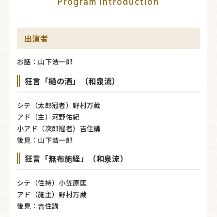
Program Introduction
出演者
お話：山下浩一郎
狂言「樋の酒」（和泉流）
シテ（太郎冠者）野村万蔵
アド（主）河野佑紀
小アド（次郎冠者）吉住講
後見：山下浩一郎
狂言「無布施経」（和泉流）
シテ（住持）小笠原匡
アド（施主）野村万蔵
後見：吉住講