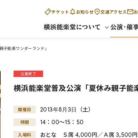
チケット
お知らせ
交通アクセス
お
横浜能楽堂について
公演・催
親子能楽ワンダーランド」
公演終了
横浜能楽堂普及公演「夏休み親子能
2013
年
8
月
3
日
（土）
開催日
14：00～15：50
時間
おとな Ｓ席 4,000円／Ａ席 3,500円
入場料