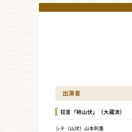
出演者
狂言「柿山伏」（大蔵流）
シテ（山伏）山本則重