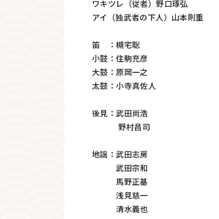
ワキツレ（従者）野口琢弘
アイ（独武者の下人）山本則重
笛 ：槻宅聡
小鼓：住駒充彦
大鼓：原岡一之
太鼓：小寺真佐人
後見：武田尚浩
野村昌司
地謡：武田志房
武田宗和
馬野正基
浅見慈一
清水義也