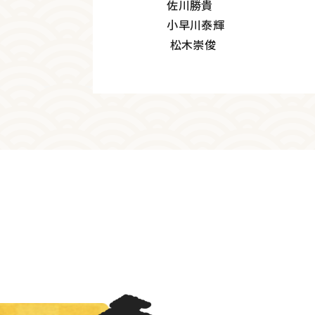
佐川勝貴
小早川泰輝
松木崇俊