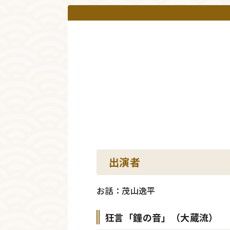
出演者
お話：茂山逸平
狂言「鐘の音」（大蔵流）