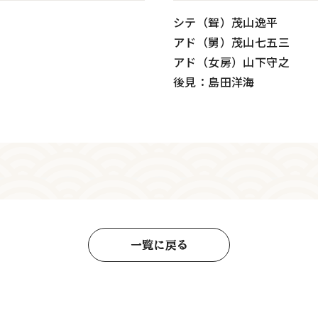
シテ（聟）茂山逸平
アド（舅）茂山七五三
アド（女房）山下守之
後見：島田洋海
一覧に戻る