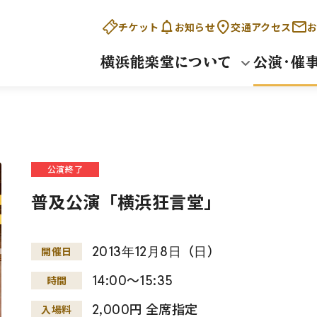
チケット
お知らせ
交通アクセス
お
横浜能楽堂について
公演・催
公演終了
普及公演「横浜狂言堂」
2013
年
12
月
8
日
（
日
）
開催日
14:00～15:35
時間
2,000円 全席指定
入場料