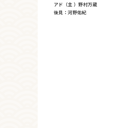
アド（主 ）野村万蔵
後見：河野佑紀