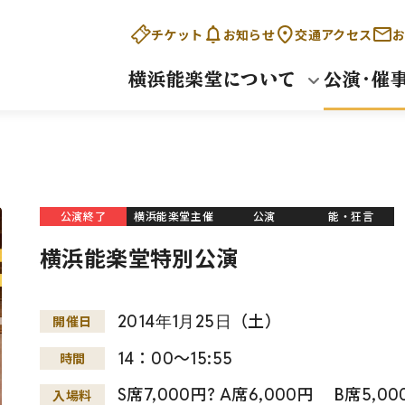
チケット
お知らせ
交通アクセス
お
横浜能楽堂について
公演・催
公演終了
横浜能楽堂主催
公演
能・狂言
横浜能楽堂特別公演
2014
年
1
月
25
日
（土）
開催日
14：00～15:55
時間
S席7,000円? A席6,000円 B席5
入場料