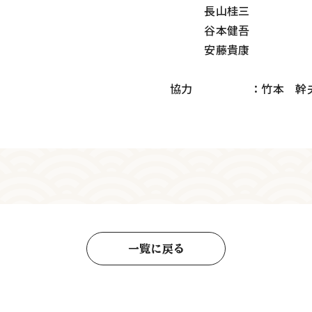
長山桂三
谷本健吾
安藤貴康
協力 ：竹本 幹
一覧に戻る