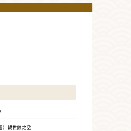
）
霊）観世銕之丞