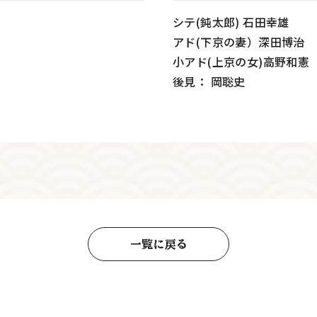
シテ(鈍太郎) 石田幸雄
アド(下京の妻）深田博治
小アド(上京の女)高野和憲
後見： 岡聡史
一覧に戻る