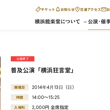
チケット
お知らせ
交通アクセス
お
横浜能楽堂について
公演・催
公演終了
普及公演「横浜狂言堂」
2014
年
4
月
13
日
（
日
）
開催日
14:00～15:25
時間
2,000円 全席指定
入場料