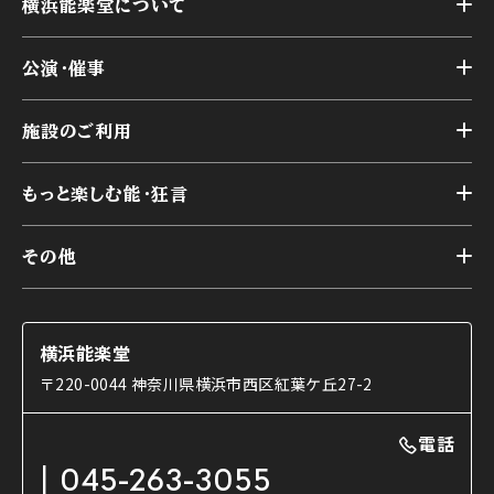
横浜能楽堂について
トップ
公演・催事
施設概要
トップ
横浜能楽堂が取り組んだ事業
施設のご利用
スケジュール
能舞台の歴史と特徴
トップ
アーカイブ
様々なお客様に向けて
もっと楽しむ能・狂言
本舞台
本舞台座席
トップ
第二舞台
その他
交通アクセス
能・狂言とは
研修室
YouTubeのご案内
お知らせ
能・狂言の歴史
楽屋
ショップのご案内
コラム
能舞台と演じ手
横浜能楽堂
ご利用の流れ
使用する道具
〒220-0044 神奈川県横浜市西区紅葉ケ丘27-2
OTABISHO
利用料金表
能・狂言の曲目説明
撮影について
まいらん
電話
はじめての鑑賞ガイド
パーティ等のご利用
チケット購入方法
045-263-3055
日本の古典芸能