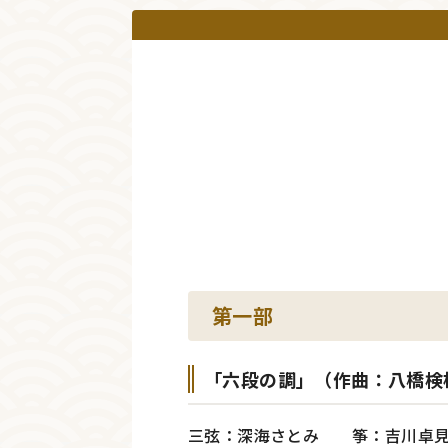
第一部
「六段の調」（作曲：八橋検
三弦：深海さとみ 筝：吉川卓