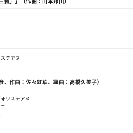
三籟」」（作曲：山本邦山）
）
リステアヌ
彦、作曲：佐々紅華、編曲：高橋久美子）
ヴォリステアヌ
ルニ
ル