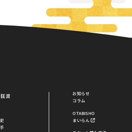
お知らせ
・狂言
コラム
OTABISHO
まいらん
史
手