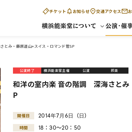
チケット
お知らせ
交通アクセス
お
横浜能楽堂について
公演・催
海さとみ・藤原道山+スイス・ロマンド管SP
公演終了
横浜能楽堂主催
公演
邦楽
和洋の室内楽 音の階調 深海さとみ
P
2014
年
7
月
6
日
（
日
）
開催日
18：30～20：50
時間