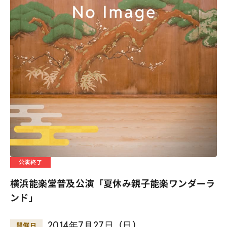
公演終了
横浜能楽堂普及公演「夏休み親子能楽ワンダーラ
ンド」
2014
年
7
月
27
日
（
日
）
開催日