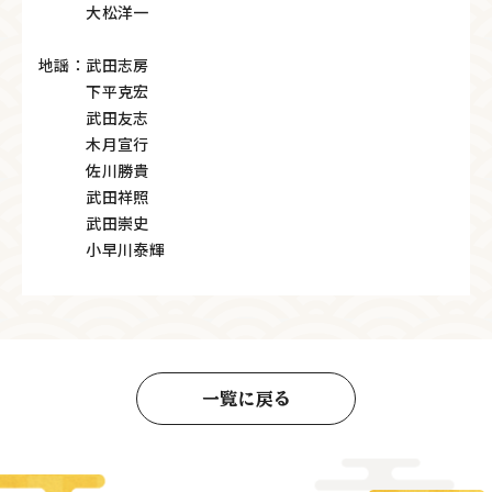
大松洋一
地謡：武田志房
下平克宏
武田友志
木月宣行
佐川勝貴
武田祥照
武田崇史
小早川泰輝
一覧に戻る