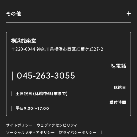
本舞台
本舞台座席
トップ
第二舞台
その他
交通アクセス
能・狂言とは
研修室
YouTubeのご案内
お知らせ
能・狂言の歴史
楽屋
ショップのご案内
コラム
能舞台と演じ手
横浜能楽堂
ご利用の流れ
使用する道具
〒220-0044 神奈川県横浜市西区紅葉ケ丘27-2
OTABISHO
利用料金表
能・狂言の曲目説明
撮影について
まいらん
電話
はじめての鑑賞ガイド
パーティ等のご利用
チケット購入方法
045-263-3055
日本の古典芸能
LINE友達会員登録
休館日
土日祝日
(休館中6月末まで)
ご寄附について
受付時間
よくいただくご質問
平日
9:00〜17:00
お問い合わせ
サイトポリシー
ウェブアクセシビリティ
ソーシャルメディアポリシー
プライバシーポリシー