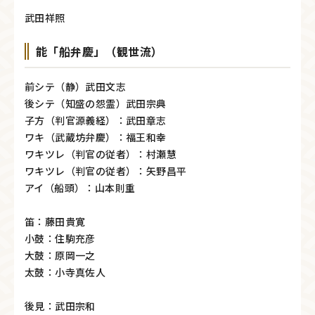
武田祥照
能「船弁慶」（観世流）
前シテ（静）武田文志
後シテ（知盛の怨霊）武田宗典
子方（判官源義経）：武田章志
ワキ（武蔵坊弁慶）：福王和幸
ワキツレ（判官の従者）：村瀬慧
ワキツレ（判官の従者）：矢野昌平
アイ（船頭）：山本則重
笛：藤田貴寛
小鼓：住駒充彦
大鼓：原岡一之
太鼓：小寺真佐人
後見：武田宗和