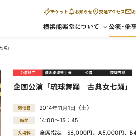
チケット
お知らせ
交通アクセス
お
横浜能楽堂について
公演・催
七踊」
公演終了
横浜能楽堂主催
公演
琉球芸能
企画公演「琉球舞踊 古典女七踊」
2014
年
11
月
1
日
（土）
開催日
14:00～15：45
時間
全席指定 S6,000円、A5,000円、B4
入場料