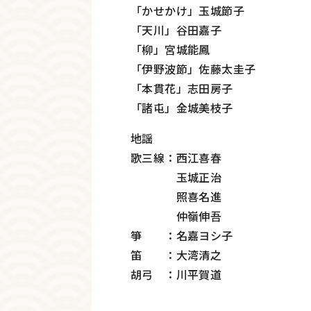
「かせかけ」玉城節子
「天川」谷田嘉子
「柳」宮城能鳳
「伊野波節」佐藤太圭子
「本貫花」志田房子
「諸屯」金城美枝子
地謡
歌三線：西江喜春
玉城正治
照喜名進
仲嶺伸吾
箏 ：名嘉ヨシ子
笛 ：大湾清之
胡弓 ：川平賀道