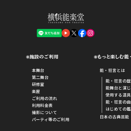
施設のご利用
もっと楽しむ能
本舞台
能・狂言とは
第二舞台
能・狂言の歴
研修室
能舞台と演じ
楽屋
使用する道具
ご利用の流れ
能・狂言の曲
利用料金表
はじめての鑑
撮影について
日本の古典芸能
パーティ等のご利用