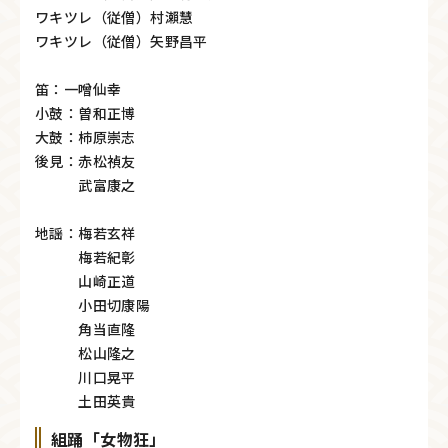
ワキツレ（従僧）村瀨慧
ワキツレ（従僧）矢野昌平
笛：一噌仙幸
小鼓：曽和正博
大鼓：柿原崇志
後見：赤松禎友
武富康之
地謡：梅若玄祥
梅若紀彰
山崎正道
小田切康陽
角当直隆
松山隆之
川口晃平
土田英貴
組踊「女物狂」