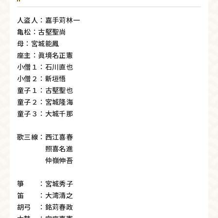
人盗人：嘉手苅林一
亀松：古堅聖尚
母：宮城能鳳
座主：眞境名正憲
小僧１：石川直也
小僧２：新垣悟
童子１：古堅聖也
童子２：宮城隆海
童子３：大城千那
歌三線：西江喜春
照喜名進
仲嶺伸吾
箏 ：宮城秀子
笛 ：大湾清之
胡弓 ：銘苅春政