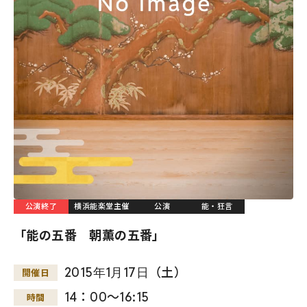
公演終了
横浜能楽堂主催
公演
能・狂言
「能の五番 朝薫の五番」
2015
年
1
月
17
日
（土）
開催日
14：00～16:15
時間