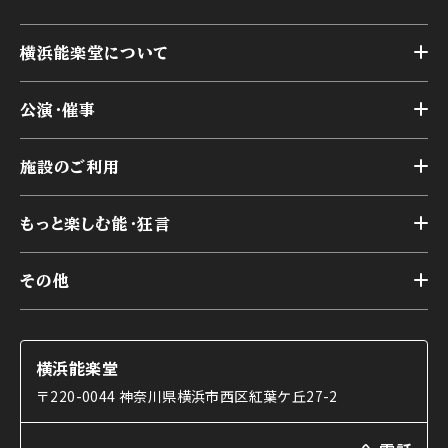
横浜能楽堂について
トップ
公演・催事
施設概要
トップ
横浜能楽堂が取り組んだ事業
施設のご利用
スケジュール
能舞台の歴史と特徴
トップ
アーカイブ
様々なお客様に向けて
もっと楽しむ能・狂言
本舞台
本舞台座席
トップ
第二舞台
その他
交通アクセス
能・狂言とは
研修室
YouTubeのご案内
お知らせ
能・狂言の歴史
楽屋
ショップのご案内
コラム
能舞台と演じ手
横浜能楽堂
ご利用の流れ
使用する道具
〒220-0044 神奈川県横浜市西区紅葉ケ丘27-2
OTABISHO
利用料金表
能・狂言の曲目説明
撮影について
まいらん