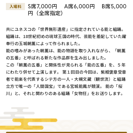
S席7,000円 A席6,000円 B席5,000
入場料
円（全席指定）
共にユネスコの「世界無形遺産」に指定されている能と組踊。
組踊は、18世紀初めの琉球王国の時代、芸能を差配していた躍
奉行の玉城朝薫によって作られました。
能の嗜みがあった朝薫は、能の物語を取り入れながら、「朝薫
の五番」と呼ばれる新たな作品群を生み出しました。
この「朝薫の五番」と関係性が見られる「能の五番」を、５年
にわたり併せて上演します。 第１回目の今回は、紫綬褒章受章
者で能楽を代表するシテ方の一人・大槻文藏（観世流）と組踊
立方で唯一の「人間国宝」である宮城能鳳が競演。 能の「桜
川」と、それと関わりのある組踊「女物狂」をお送りします。