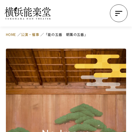
HOME
公演・催事
「能の五番 朝薫の五番」