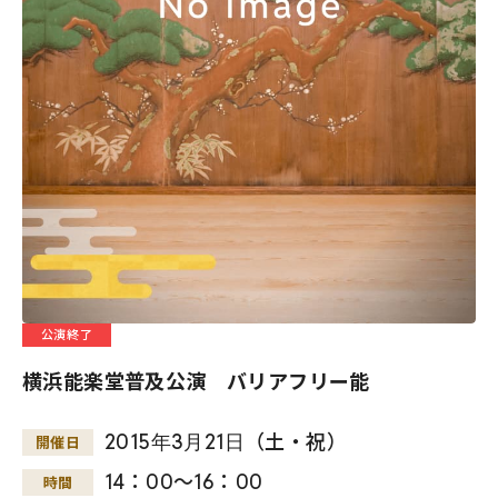
公演終了
横浜能楽堂普及公演 バリアフリー能
2015
年
3
月
21
日
（土・祝）
開催日
14：00～16：00
時間