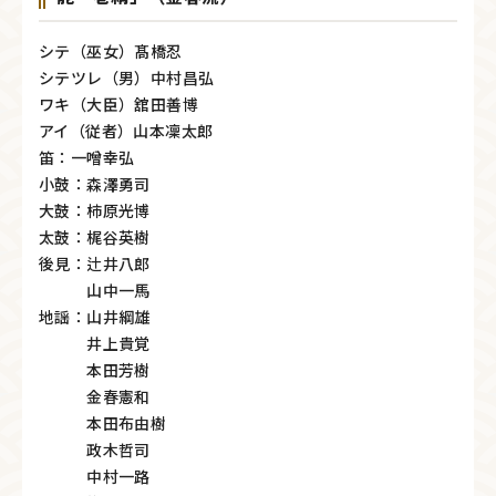
シテ（巫女）髙橋忍
シテツレ（男）中村昌弘
ワキ（大臣）舘田善博
アイ（従者）山本凜太郎
笛：一噌幸弘
小鼓：森澤勇司
大鼓：柿原光博
太鼓：梶谷英樹
後見：辻井八郎
山中一馬
地謡：山井綱雄
井上貴覚
本田芳樹
金春憲和
本田布由樹
政木哲司
中村一路