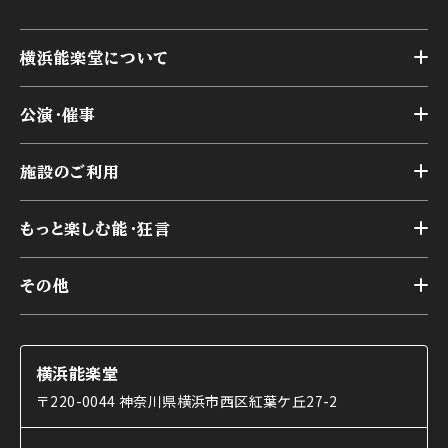
横浜能楽堂について
トップ
公演・催事
施設概要
トップ
横浜能楽堂が取り組んだ事業
施設のご利用
スケジュール
能舞台の歴史と特徴
トップ
アーカイブ
様々なお客様に向けて
もっと楽しむ能・狂言
本舞台
本舞台座席
トップ
第二舞台
その他
交通アクセス
能・狂言とは
研修室
YouTubeのご案内
お知らせ
能・狂言の歴史
楽屋
ショップのご案内
コラム
能舞台と演じ手
横浜能楽堂
ご利用の流れ
使用する道具
〒220-0044 神奈川県横浜市西区紅葉ケ丘27-2
OTABISHO
利用料金表
能・狂言の曲目説明
撮影について
まいらん