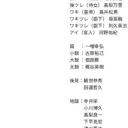
後ツレ（侍女）
髙梨万里
ワキ（皇帝）
髙井松男
ワキツレ（臣下）
坂苗融
ワキツレ（臣下）
則久英志
アイ（官人）
河野佑紀
笛
：
一噌幸弘
小鼓
：
古賀裕己
大鼓
：
佃良勝
太鼓
：
梶谷英樹
後見：観世恭秀
田邉哲久
地謡：寺井栄
小川博久
髙梨良一
下平克宏