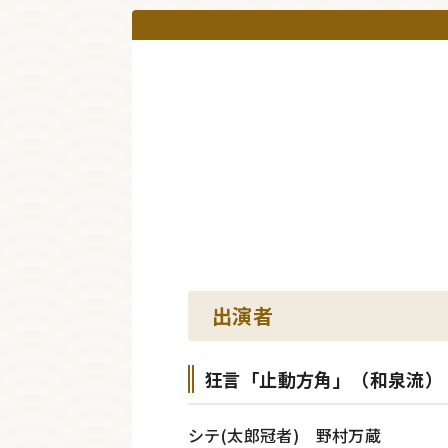
出演者
狂言「止動方角」（和泉流）
シテ(太郎冠者) 野村万蔵