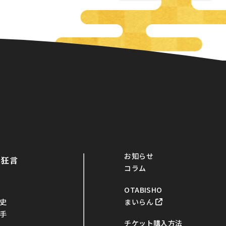
お知らせ
・狂言
コラム
OTABISHO
まいらん
史
手
チケット購入方法