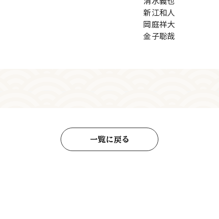
清水義也
新江和人
岡庭祥大
金子聡哉
一覧に戻る