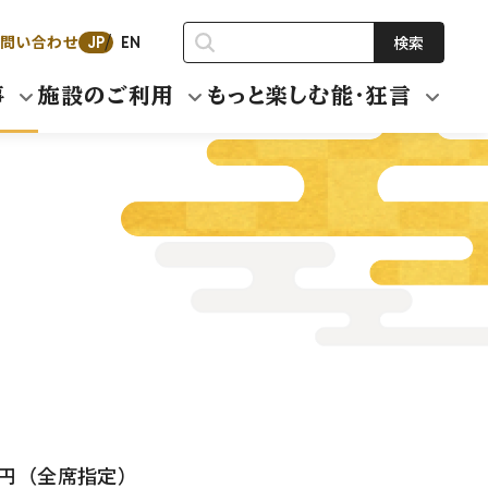
問い合わせ
検索
JP
EN
事
施設のご利用
もっと楽しむ能・狂言
000円（全席指定）