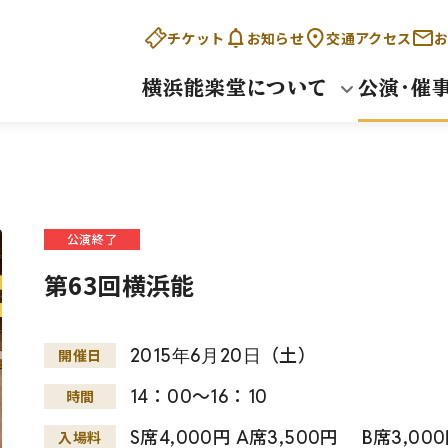
チケット
お知らせ
交通アクセス
お
横浜能楽堂について
公演・催
公演終了
第63回横浜能
2015
年
6
月
20
日
（土）
開催日
14：00～16：10
時間
S席4,000円 A席3,500円 B席3,
入場料