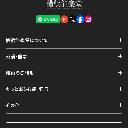
横浜能楽堂について
トップ
公演・催事
施設概要
トップ
横浜能楽堂が取り組んだ事業
施設のご利用
スケジュール
能舞台の歴史と特徴
トップ
アーカイブ
様々なお客様に向けて
もっと楽しむ能・狂言
本舞台
本舞台座席
トップ
第二舞台
その他
交通アクセス
能・狂言とは
研修室
YouTubeのご案内
お知らせ
能・狂言の歴史
楽屋
ショップのご案内
コラム