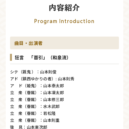
内容紹介
Program Introduction
曲目・出演者
狂言 「首引」（和泉流）
シテ（親鬼 ）：山本則俊
アド（鎮西ゆかりの者）: 山本則秀
ア ド（姫鬼）：山本泰太郎
立 衆（眷属）：山本凜太郎
立 衆（眷属）：山本修三郎
立 衆（眷属）：水木武郎
立 衆（眷属）：若松隆
立 衆（眷属）：山本則重
後 見：山本東次郎