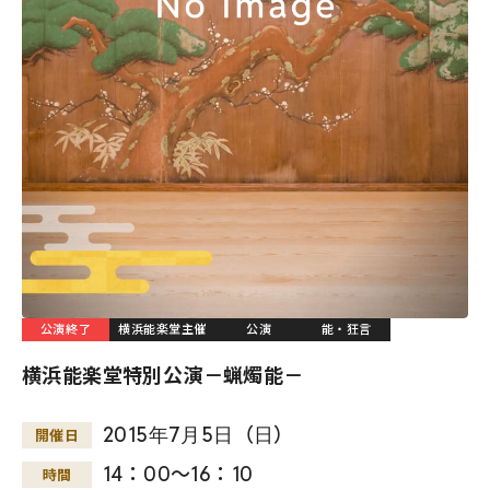
公演終了
横浜能楽堂主催
公演
能・狂言
横浜能楽堂特別公演－蝋燭能－
2015
年
7
月
5
日
（
日
）
開催日
14：00～16：10
時間