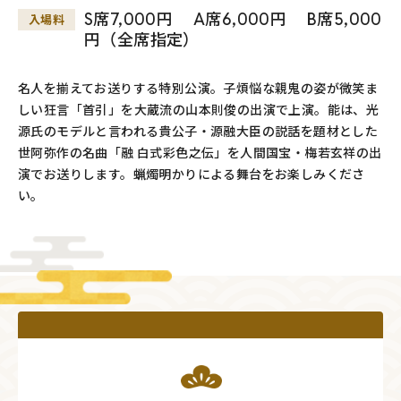
S席7,000円 A席6,000円 B席5,000
入場料
円（全席指定）
名人を揃えてお送りする特別公演。子煩悩な親鬼の姿が微笑ま
しい狂言「首引」を大蔵流の山本則俊の出演で上演。能は、光
源氏のモデルと言われる貴公子・源融大臣の説話を題材とした
世阿弥作の名曲「融 白式彩色之伝」を人間国宝・梅若玄祥の出
演でお送りします。蝋燭明かりによる舞台をお楽しみくださ
い。