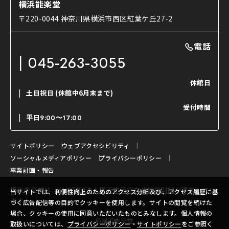
能舞台と演じ手
横浜能楽堂
ご利用の流れ
使用する道具
〒220-0044 神奈川県横浜市西区紅葉ケ丘27-2
OTABISHO
利用料金表
能・狂言の曲目説明
撮影について
まいらん
電話
はじめての鑑賞ガイド
パーティ等のご利用
チケット購入方法
045-263-3055
日本の古典芸能
LINE友達会員登録
休館日
土日祝日
(休館中6月末まで)
ご寄附について
受付時間
よくいただくご質問
平日
9:00〜17:00
お問い合わせ
サイトポリシー
ウェブアクセシビリティ
ソーシャルメディアポリシー
プライバシーポリシー
事業計画・報告
横浜能楽堂は、
公益財団法人横浜市芸術文化振興財団
が運営してい
当サイトでは、利便性向上のためのアクセス分析及び、アクセス履歴に基
ます。
づく広告配信等の目的でクッキーを使用します。サイトの閲覧を続けた
場合、クッキーの使用に同意いただいたものとみなします。個人情報の
©横浜能楽堂
取扱いについては、
プライバシーポリシー
・
サイトポリシー
をご参照く