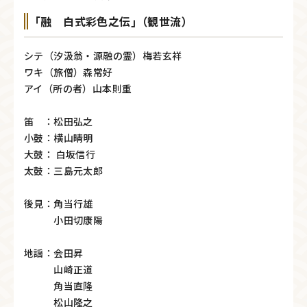
｢融 白式彩色之伝｣（観世流）
シテ（汐汲翁・源融の霊）梅若玄祥
ワキ（旅僧）森常好
アイ（所の者）山本則重
笛 ：松田弘之
小鼓：横山晴明
大鼓： 白坂信行
太鼓：三島元太郎
後見：角当行雄
小田切康陽
地謡：会田昇
山崎正道
角当直隆
松山隆之