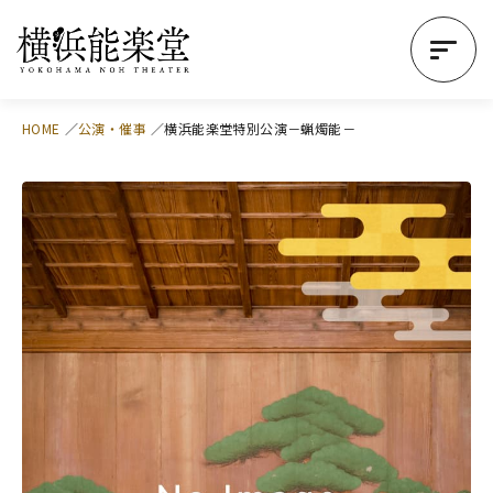
HOME
公演・催事
横浜能楽堂特別公演－蝋燭能－