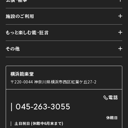
公演・催事
施設概要
トップ
横浜能楽堂が取り組んだ事業
施設のご利用
スケジュール
能舞台の歴史と特徴
トップ
アーカイブ
様々なお客様に向けて
もっと楽しむ能・狂言
本舞台
本舞台座席
トップ
第二舞台
その他
交通アクセス
能・狂言とは
研修室
YouTubeのご案内
お知らせ
能・狂言の歴史
楽屋
ショップのご案内
コラム
能舞台と演じ手
横浜能楽堂
ご利用の流れ
使用する道具
〒220-0044 神奈川県横浜市西区紅葉ケ丘27-2
OTABISHO
利用料金表
能・狂言の曲目説明
撮影について
まいらん
電話
はじめての鑑賞ガイド
パーティ等のご利用
チケット購入方法
045-263-3055
日本の古典芸能
LINE友達会員登録
休館日
土日祝日
(休館中6月末まで)
ご寄附について