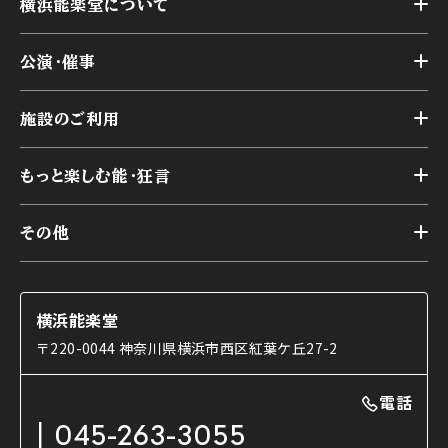
横浜能楽堂について
トップ
公演・催事
施設概要
トップ
横浜能楽堂が取り組んだ事業
施設のご利用
スケジュール
能舞台の歴史と特徴
トップ
アーカイブ
様々なお客様に向けて
もっと楽しむ能・狂言
本舞台
本舞台座席
トップ
第二舞台
その他
交通アクセス
能・狂言とは
研修室
YouTubeのご案内
お知らせ
能・狂言の歴史
楽屋
ショップのご案内
コラム
能舞台と演じ手
横浜能楽堂
ご利用の流れ
使用する道具
〒220-0044 神奈川県横浜市西区紅葉ケ丘27-2
OTABISHO
利用料金表
能・狂言の曲目説明
撮影について
まいらん
電話
はじめての鑑賞ガイド
パーティ等のご利用
チケット購入方法
045-263-3055
日本の古典芸能