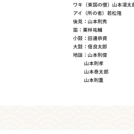
ワキ（東国の僧）山本凜太
アイ（所の者）若松隆
後見：山本則秀
笛：栗林祐輔
小鼓：田邊恭資
大鼓：佃良太郎
地謡：山本則俊
山本則孝
山本泰太郎
山本則重