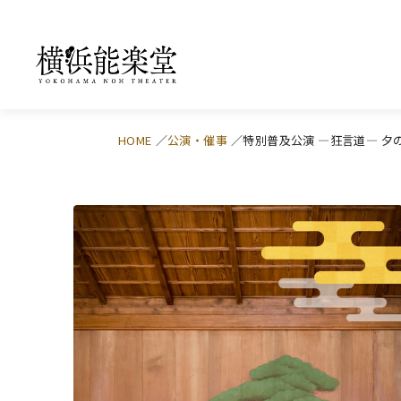
HOME
公演・催事
特別普及公演 ―狂言道― 夕