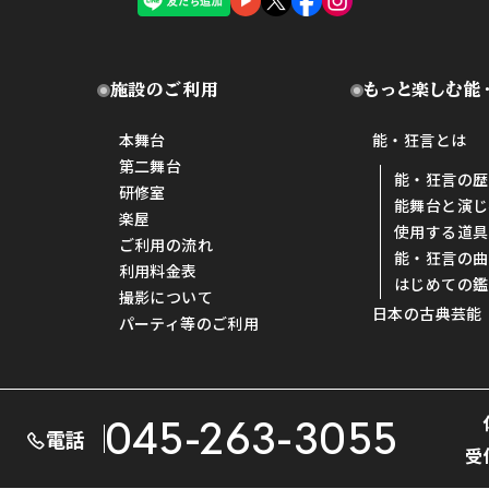
施設のご利用
もっと楽しむ能
本舞台
能・狂言とは
第二舞台
能・狂言の歴
研修室
能舞台と演じ
楽屋
使用する道具
ご利用の流れ
能・狂言の曲
利用料金表
はじめての鑑
撮影について
日本の古典芸能
パーティ等のご利用
045-263-3055
電話
受