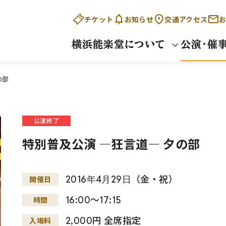
チケット
お知らせ
交通アクセス
お
横浜能楽堂について
公演・催
の部
公演終了
特別普及公演 ―狂言道― 夕の部
2016
年
4
月
29
日
（金・祝）
開催日
16:00～17:15
時間
2,000円 全席指定
入場料