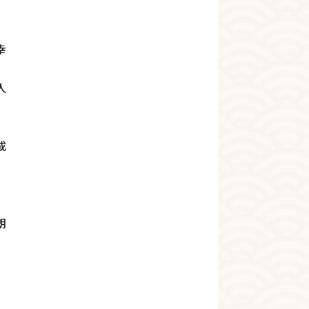
幸
人
成
朗