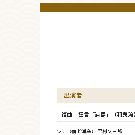
出演者
復曲 狂言「浦島」（和泉流
シテ（宿老浦島） 野村又三郎