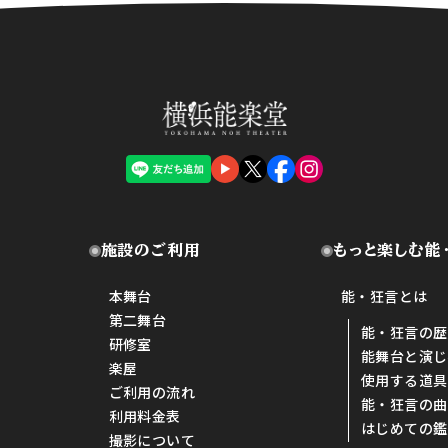
施設のご利用
もっと楽しむ能
本舞台
能・狂言とは
第二舞台
能・狂言の歴
研修室
能舞台と演じ
楽屋
使用する道具
ご利用の流れ
能・狂言の曲
利用料金表
はじめての鑑
撮影について