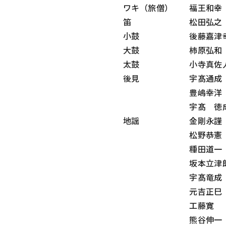
ワキ（旅僧） 福王和幸
笛 松田弘之
小鼓 後藤嘉津
大鼓 柿原弘和
太鼓 小寺真佐
後見 宇髙通成
豊嶋幸洋
宇髙 徳
地謡 金剛永謹
松野恭憲
種田道一
坂本立津
宇髙竜成
元吉正巳
工藤寛
熊谷伸一