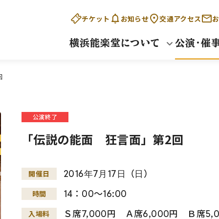
チケット
お知らせ
交通アクセス
お
横浜能楽堂について
公演・催
回
公演終了
「伝説の能面 狂言面」第2回
2016
年
7
月
17
日
（
日
）
開催日
14：00～16:00
時間
Ｓ席7,000円 Ａ席6,000円 Ｂ席5
入場料