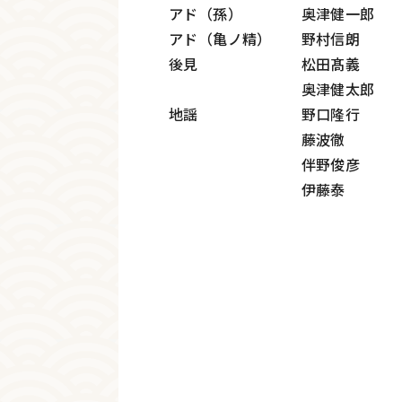
アド（孫） 奥津健一郎
アド（亀ノ精） 野村信朗
後見 松田髙義
奥津健太郎
地謡 野口隆行
藤波徹
伴野俊彦
伊藤泰