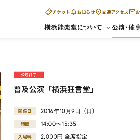
チケット
お知らせ
交通アクセス
お
横浜能楽堂について
公演・催
公演終了
普及公演「横浜狂言堂」
2016
年
10
月
9
日
（
日
）
開催日
14:00～15:35
時間
2,000円 全席指定
入場料