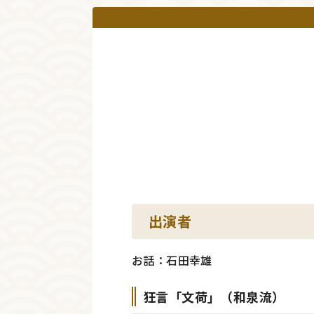
出演者
お話：石田幸雄
狂言「文荷」（和泉流）