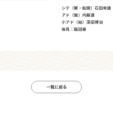
シテ（舅・船頭）石田幸雄
アド（聟）内藤連
小アド（姑）深田博治
後見：飯田豪
一覧に戻る