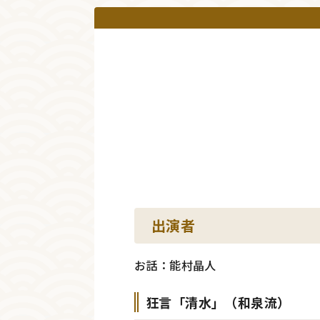
出演者
お話：能村晶人
狂言「清水」（和泉流）