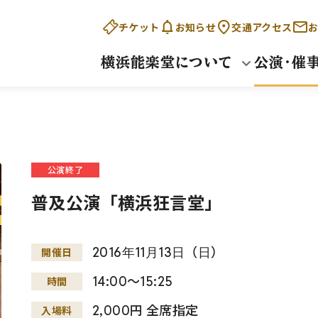
チケット
お知らせ
交通アクセス
お
横浜能楽堂について
公演・催
公演終了
普及公演「横浜狂言堂」
2016
年
11
月
13
日
（
日
）
開催日
14:00～15:25
時間
2,000円 全席指定
入場料