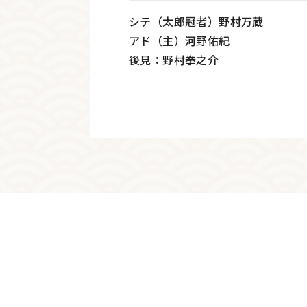
シテ（太郎冠者）野村万蔵
アド（主）河野佑紀
後見：野村拳之介