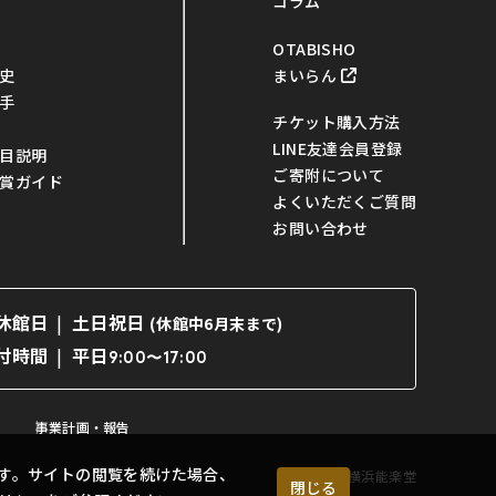
コラム
OTABISHO
まいらん
史
手
チケット購入方法
LINE友達会員登録
目説明
ご寄附について
賞ガイド
よくいただくご質問
お問い合わせ
休館日
土日祝日
(休館中6月末まで)
平日
付時間
9:00〜17:00
事業計画・報告
す。サイトの閲覧を続けた場合、
©横浜能楽堂
閉じる