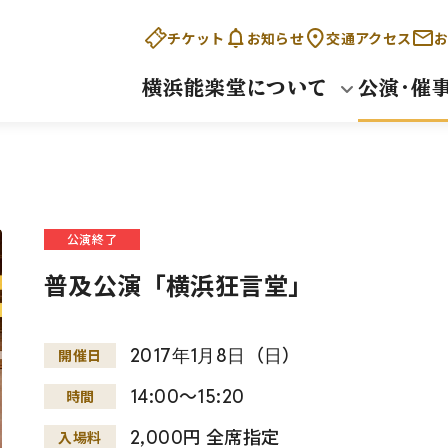
チケット
お知らせ
交通アクセス
お
横浜能楽堂について
公演・催
公演終了
普及公演「横浜狂言堂」
2017
年
1
月
8
日
（
日
）
開催日
14:00～15:20
時間
2,000円 全席指定
入場料