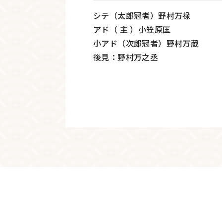
シテ（太郎冠者）野村万禄
アド（ 主 ）小笠原匡
小アド（次郎冠者）野村万蔵
後見：野村万之丞