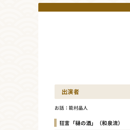
出演者
お話：能村晶人
狂言「樋の酒」（和泉流）