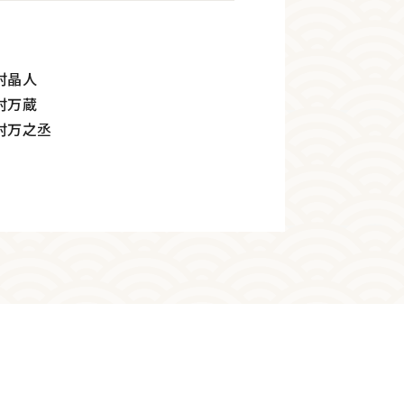
野村晶人
村万蔵
村万之丞