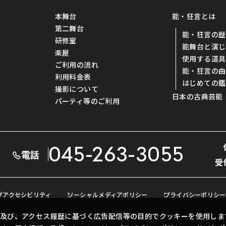
本舞台
能・狂言とは
第二舞台
能・狂言の歴
研修室
能舞台と演じ
楽屋
使用する道具
ご利用の流れ
能・狂言の曲
利用料金表
はじめての鑑
撮影について
日本の古典芸能
パーティ等のご利用
045-263-3055
電話
受
ブアクセシビリティ
ソーシャルメディアポリシー
プライバシーポリシー
及び、アクセス履歴に基づく広告配信等の目的でクッキーを使用しま
ています。