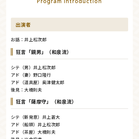
Program Introduction
出演者
お話：井上松次郎
狂言「鏡男」（和泉流）
シテ（男）井上松次郎
アド（妻）野口隆行
アド（道具屋）奥津健太郎
後見：大橋則夫
狂言「薩摩守」（和泉流）
シテ（新発意）井上蒼大
アド（船頭）井上松次郎
アド（茶屋）大橋則夫