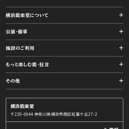
横浜能楽堂について
トップ
公演・催事
施設概要
トップ
横浜能楽堂が取り組んだ事業
施設のご利用
スケジュール
能舞台の歴史と特徴
トップ
アーカイブ
様々なお客様に向けて
もっと楽しむ能・狂言
本舞台
本舞台座席
トップ
第二舞台
その他
交通アクセス
能・狂言とは
研修室
YouTubeのご案内
お知らせ
能・狂言の歴史
楽屋
ショップのご案内
コラム
能舞台と演じ手
横浜能楽堂
ご利用の流れ
使用する道具
〒220-0044 神奈川県横浜市西区紅葉ケ丘27-2
OTABISHO
利用料金表
能・狂言の曲目説明
撮影について
まいらん